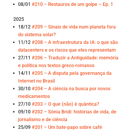
08/01
#210 – Restauros de um golpe – Ep. 1
2025
18/12
#209 – Sinais de vida num planeta fora
do sistema solar?
11/12
#208 – A infraestrutura da IA: o que são
datacenters e os riscos que eles representam
27/11
#206 – Traduzir a Antiguidade: memória
e política nos textos greco-romanos
14/11
#205 – A disputa pela governança da
Internet no Brasil
30/10
#204 – A ciência na busca por novos
medicamentos
27/10
#203 – O que (não) é quântica?
09/10
#202 – Sônia Bridi: histórias de vida, de
jornalismo e de ciência
25/09
#201 – Um bate-papo sobre café