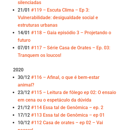
silenciadas
21/01
#119 – Escuta Clima – Ep 3:
Vulnerabilidade: desigualdade social e
estruturas urbanas
14/01
#118 – Gaia episódio 3 – Projetando o
futuro
07/01
#117 – Série Casa de Orates – Ep. 03:
Tranquem os loucos!
2020
30/12
#116 – Afinal, o que é bem-estar
animal?
23/12
#115 – Leitura de fôlego ep 02: O ensaio
em cena ou o espetáculo da dúvida
21/12
#114 Essa tal de Genômica – ep. 2
17/12
#113 Essa tal de Genômica – ep 01
10/12
#112 Casa de orates – ep 02 – Vai