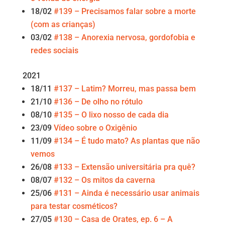
18/02
#139 – Precisamos falar sobre a morte
(com as crianças)
03/02
#138 – Anorexia nervosa, gordofobia e
redes sociais
2021
18/11
#137 – Latim? Morreu, mas passa bem
21/10
#136 – De olho no rótulo
08/10
#135 – O lixo nosso de cada dia
23/09
Vídeo sobre o Oxigênio
11/09
#134 – É tudo mato? As plantas que não
vemos
26/08
#133 – Extensão universitária pra quê?
08/07
#132 – Os mitos da caverna
25/06
#131 – Ainda é necessário usar animais
para testar cosméticos?
27/05
#130 – Casa de Orates, ep. 6 – A