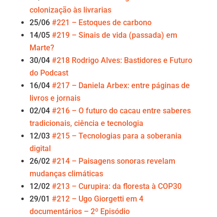
colonização às livrarias
25/06
#221 – Estoques de carbono
14/05
#219 – Sinais de vida (passada) em
Marte?
30/04
#218 Rodrigo Alves: Bastidores e Futuro
do Podcast
16/04
#217 – Daniela Arbex: entre páginas de
livros e jornais
02/04
#216 – O futuro do cacau entre saberes
tradicionais, ciência e tecnologia
12/03
#215 – Tecnologias para a soberania
digital
26/02
#214 – Paisagens sonoras revelam
mudanças climáticas
12/02
#213 – Curupira: da floresta à COP30
29/01
#212 – Ugo Giorgetti em 4
documentários – 2º Episódio