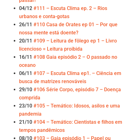
passar!
04/12
#111 – Escuta Clima ep. 2 – Rios
urbanos e conta-gotas
26/11
#110 Casa de Orates ep 01 – Por que
nossa mente está doente?
20/11
#109 – Leitura de fôlego ep 1 – Livro
licencioso = Leitura proibida
16/11
#108 Gaia episódio 2 – O passado no
oceano
06/11
#107 – Escuta Clima ep1. – Ciência em
busca de matrizes renováveis
29/10
#106 Série Corpo, episódio 7 – Doença
comprida
23/10
#105 – Temático: Idosos, asilos e uma
pandemia
21/10
#104 – Temático: Cientistas e filhos em
tempos pandêmicos
08/10
#103 – Gaia episódio 1 – Papel ou