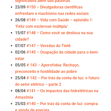
significados além das palavras
23/09
#150 – Divulgadoras científicas
enfrentam o machismo nas redes sociais
26/08
#149 – Vida com Saúde – episódio 1:
‘Feliz com esclerose múltipla’
15/07
#148 – Como você se desloca na sua
cidade?
07/07
#147 – Veredas do Tietê
02/06
#145 – Ocupação da cidade para o bem-
estar
05/05
# 143 – Aporofobia: Rechaço,
preconceito e hostilidade ao pobre
25/04
# 142 – Por trás da conta de luz: o futuro
do setor elétrico – parte 2
08/04
#141 – Os impactos das hidrelétricas na
Amazônia
25/03
#140 – Por trás da conta de luz: compra
e venda de energia