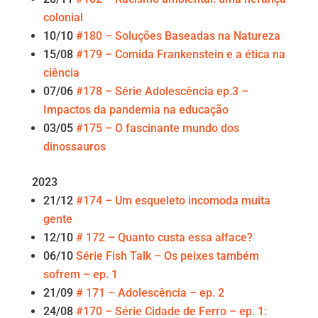
colonial
10/10
#180 – Soluções Baseadas na Natureza
15/08
#179 – Comida Frankenstein e a ética na
ciência
07/06
#178 – Série Adolescência ep.3 –
Impactos da pandemia na educação
03/05
#175 – O fascinante mundo dos
dinossauros
2023
21/12
#174 – Um esqueleto incomoda muita
gente
12/10
# 172 – Quanto custa essa alface?
06/10
Série Fish Talk – Os peixes também
sofrem – ep. 1
21/09
# 171 – Adolescência – ep. 2
24/08
#170 – Série Cidade de Ferro – ep. 1: