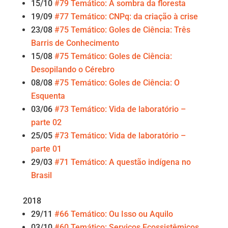
15/10
#79 Temático: À sombra da floresta
19/09
#77 Temático: CNPq: da criação à crise
23/08
#75 Temático: Goles de Ciência: Três
Barris de Conhecimento
15/08
#75 Temático: Goles de Ciência:
Desopilando o Cérebro
08/08
#75 Temático: Goles de Ciência: O
Esquenta
03/06
#73 Temático: Vida de laboratório –
parte 02
25/05
#73 Temático: Vida de laboratório –
parte 01
29/03
#71 Temático: A questão indígena no
Brasil
2018
29/11
#66 Temático: Ou Isso ou Aquilo
03/10
#60 Temático: Serviços Ecossistêmicos