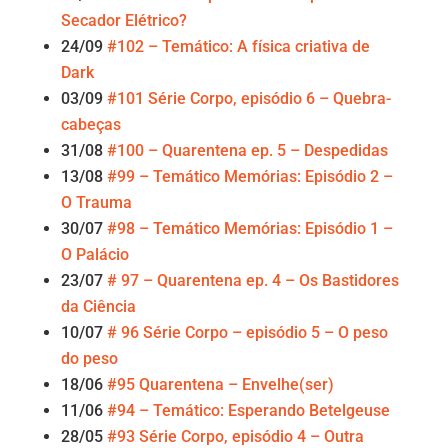
Secador Elétrico?
24/09
#102 – Temático: A física criativa de
Dark
03/09
#101 Série Corpo, episódio 6 – Quebra-
cabeças
31/08
#100 – Quarentena ep. 5 – Despedidas
13/08
#99 – Temático Memórias: Episódio 2 –
O Trauma
30/07
#98 – Temático Memórias: Episódio 1 –
O Palácio
23/07
# 97 – Quarentena ep. 4 – Os Bastidores
da Ciência
10/07
# 96 Série Corpo – episódio 5 – O peso
do peso
18/06
#95 Quarentena – Envelhe(ser)
11/06
#94 – Temático: Esperando Betelgeuse
28/05
#93 Série Corpo, episódio 4 – Outra