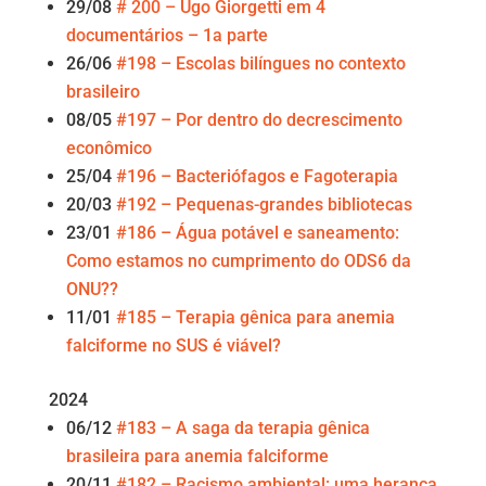
29/08
# 200 – Ugo Giorgetti em 4
documentários – 1a parte
26/06
#198 – Escolas bilíngues no contexto
brasileiro
08/05
#197 – Por dentro do decrescimento
econômico
25/04
#196 – Bacteriófagos e Fagoterapia
20/03
#192 – Pequenas-grandes bibliotecas
23/01
#186 – Água potável e saneamento:
Como estamos no cumprimento do ODS6 da
ONU??
11/01
#185 – Terapia gênica para anemia
falciforme no SUS é viável?
2024
06/12
#183 – A saga da terapia gênica
brasileira para anemia falciforme
20/11
#182 – Racismo ambiental: uma herança