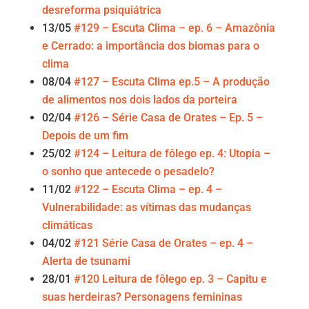
desreforma psiquiátrica
13/05
#129 – Escuta Clima – ep. 6 – Amazônia
e Cerrado: a importância dos biomas para o
clima
08/04
#127 – Escuta Clima ep.5 – A produção
de alimentos nos dois lados da porteira
02/04
#126 – Série Casa de Orates – Ep. 5 –
Depois de um fim
25/02
#124 – Leitura de fôlego ep. 4: Utopia –
o sonho que antecede o pesadelo?
11/02
#122 – Escuta Clima – ep. 4 –
Vulnerabilidade: as vítimas das mudanças
climáticas
04/02
#121 Série Casa de Orates – ep. 4 –
Alerta de tsunami
28/01
#120 Leitura de fôlego ep. 3 – Capitu e
suas herdeiras? Personagens femininas