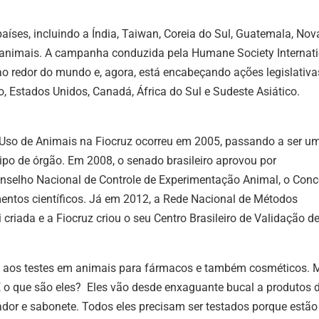
íses, incluindo a Índia, Taiwan, Coreia do Sul, Guatemala, Nov
m animais. A campanha conduzida pela Humane Society Internat
ao redor do mundo e, agora, está encabeçando ações legislativa
o, Estados Unidos, Canadá, África do Sul e Sudeste Asiático.
 Uso de Animais na Fiocruz ocorreu em 2005, passando a ser u
 tipo de órgão. Em 2008, o senado brasileiro aprovou por
nselho Nacional de Controle de Experimentação Animal, o Conc
entos científicos. Já em 2012, a Rede Nacional de Métodos
criada e a Fiocruz criou o seu Centro Brasileiro de Validação d
da aos testes em animais para fármacos e também cosméticos. 
E o que são eles? Eles vão desde enxaguante bucal a produtos 
dor e sabonete. Todos eles precisam ser testados porque estã