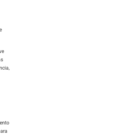
e
ve
as
ncia,
mento
para