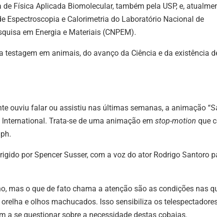
a de Física Aplicada Biomolecular, também pela USP, e, atualmen
par
e Espectroscopia e Calorimetria do Laboratório Nacional de
aum
esquisa em Energia e Materiais (CNPEM).
ou
dimi
 da testagem em animais, do avanço da Ciência e da existência d
o
vol
nte ouviu falar ou assistiu nas últimas semanas, a animação “
 International. Trata-se de uma animação em
stop-motion
que c
lph.
irigido por Spencer Susser, com a voz do ator Rodrigo Santoro p
lho, mas o que de fato chama a atenção são as condições nas q
, orelha e olhos machucados. Isso sensibiliza os telespectadore
m a se questionar sobre a necessidade destas cobaias.