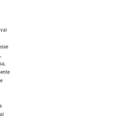
vai
esse
,
sa,
gente
ue
a
aí