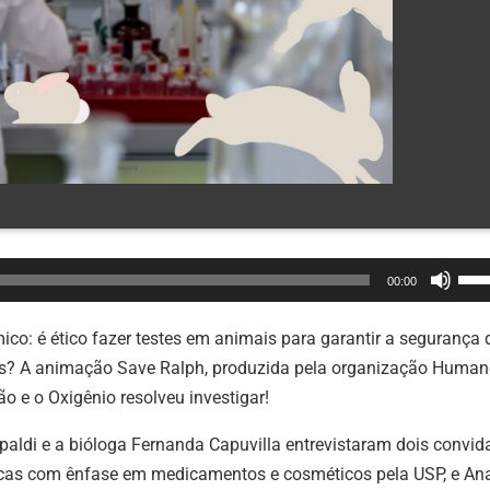
Use
00:00
as
set
ico: é ético fazer testes em animais para garantir a segurança 
par
os? A animação Save Ralph, produzida pela organização Human
cim
ão e o Oxigênio resolveu investigar!
ou
epaldi e a bióloga Fernanda Capuvilla entrevistaram dois convid
par
ticas com ênfase em medicamentos e cosméticos pela USP, e An
bai