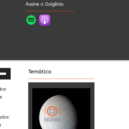
Assine o Oxigênio
Temático
as
dos
a
e
a
ados:
a
a
xo