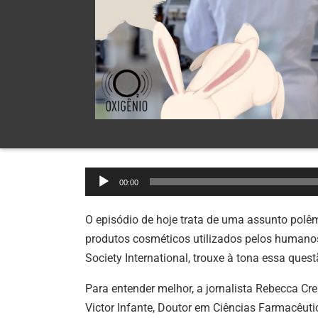
Tocador
00:00
de
áudio
O episódio de hoje trata de uma assunto polêm
produtos cosméticos utilizados pelos human
Society International, trouxe à tona essa quest
Para entender melhor, a jornalista Rebecca Cr
Victor Infante, Doutor em Ciências Farmacêu