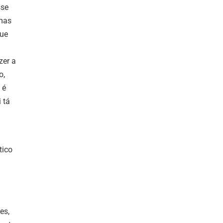
sse
imas
que
zer a
o,
 é
 tá
tico
es,