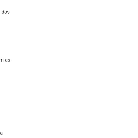
o dos
am as
la