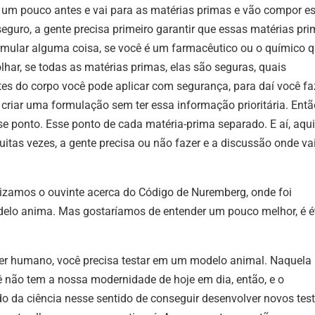
 um pouco antes e vai para as matérias primas e vão compor e
 seguro, a gente precisa primeiro garantir que essas matérias pr
rmular alguma coisa, se você é um farmacêutico ou o químico 
olhar, se todas as matérias primas, elas são seguras, quais
es do corpo você pode aplicar com segurança, para daí você fa
criar uma formulação sem ter essa informação prioritária. Entã
e ponto. Esse ponto de cada matéria-prima separado. E aí, aqui
itas vezes, a gente precisa ou não fazer e a discussão onde vai
lizamos o ouvinte acerca do Código de Nuremberg, onde foi
delo anima. Mas gostaríamos de entender um pouco melhor, é é
 ser humano, você precisa testar em um modelo animal. Naquela
ê não tem a nossa modernidade de hoje em dia, então, e o
o da ciência nesse sentido de conseguir desenvolver novos test