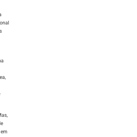
a
ional
s
ma
ea,
e
Mas,
de
o em