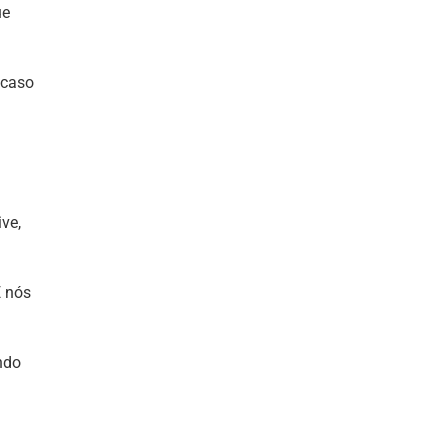
ue
 caso
ve,
E nós
ando