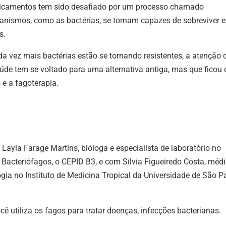
camentos tem sido desafiado por um processo chamado
o
ganismos, como as bactérias, se tornam capazes de sobreviver e
vol
s.
 vez mais bactérias estão se tornando resistentes, a atenção 
aúde tem se voltado para uma alternativa antiga, mas que ficou 
 e a fagoterapia.
yla Farage Martins, bióloga e especialista de laboratório no
 Bacteriófagos, o CEPID B3, e com Silvia Figueiredo Costa, médi
ogia no Instituto de Medicina Tropical da Universidade de São P
ê utiliza os fagos para tratar doenças, infecções bacterianas.