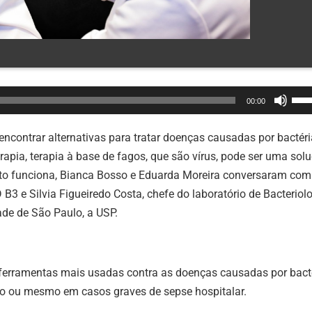
Use
00:00
as
set
ncontrar alternativas para tratar doenças causadas por bactéri
par
pia, terapia à base de fagos, que são vírus, pode ser uma solu
cim
nto funciona, Bianca Bosso e Eduarda Moreira conversaram com
ou
B3 e Silvia Figueiredo Costa, chefe do laboratório de Bacteriol
par
ade de São Paulo, a USP.
bai
par
aum
erramentas mais usadas contra as doenças causadas por bacté
ou
rio ou mesmo em casos graves de sepse hospitalar.
dimi