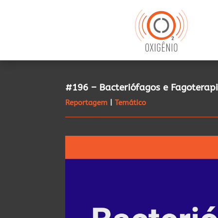
#196 – Bacteriófagos e Fagoterap
Reportagem
|
Temático