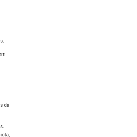
s.
com
es da
s.
iota,