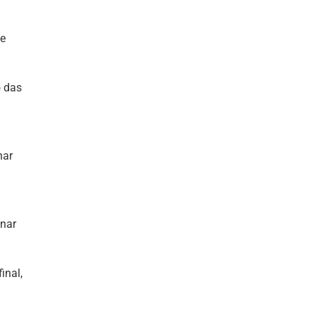
de
o das
har
inar
inal,