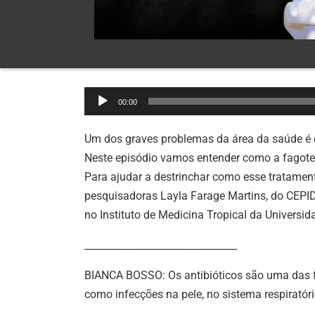
Tocador
00:00
de
áudio
Um dos graves problemas da área da saúde é e
Neste episódio vamos entender como a fagotera
Para ajudar a destrinchar como esse tratame
pesquisadoras Layla Farage Martins, do CEPID 
no Instituto de Medicina Tropical da Universid
_______________________________
BIANCA BOSSO: Os antibióticos são uma das f
como infecções na pele, no sistema respirató