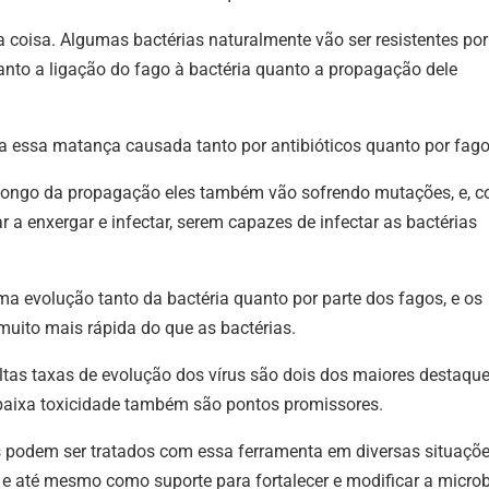
oisa. Algumas bactérias naturalmente vão ser resistentes por
to a ligação do fago à bactéria quanto a propagação dele
 a essa matança causada tanto por antibióticos quanto por fago
longo da propagação eles também vão sofrendo mutações, e, 
a enxergar e infectar, serem capazes de infectar as bactérias
a evolução tanto da bactéria quanto por parte dos fagos, e os
uito mais rápida do que as bactérias.
ltas taxas de evolução dos vírus são dois dos maiores destaqu
a baixa toxicidade também são pontos promissores.
podem ser tratados com essa ferramenta em diversas situaçõe
e até mesmo como suporte para fortalecer e modificar a microb