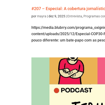
#207 – Especial: A cobertura jornalíst
por
mayra
|
dez 9, 2025
|
Entrevista
,
Programas co
https://media.blubrry.com/programa_oxign
content/uploads/2025/12/Especial-COP30-F
pouco diferente: um bate-papo com as pesq