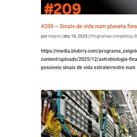
#209 – Sinais de vida num planeta fora
por
mayra
|
dez 18, 2025
|
Programas completos
,
R
https://media.blubrry.com/programa_oxign
content/uploads/2025/12/astrobiologia-fin
possíveis sinais de vida extraterrestre num 