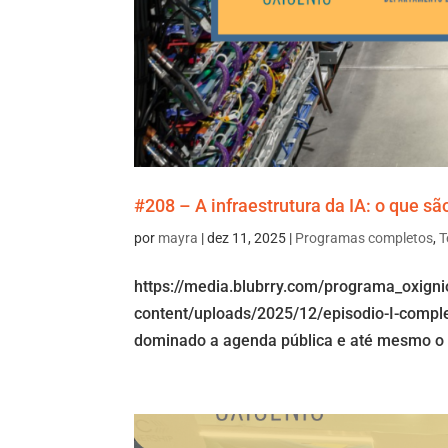
#208 – A infraestrutura da IA: o que s
por
mayra
|
dez 11, 2025
|
Programas completos
,
T
https://media.blubrry.com/programa_oxign
content/uploads/2025/12/episodio-I-complet
dominado a agenda pública e até mesmo o 