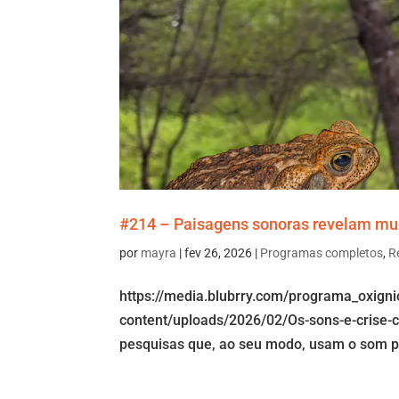
#214 – Paisagens sonoras revelam mu
por
mayra
|
fev 26, 2026
|
Programas completos
,
R
https://media.blubrry.com/programa_oxign
content/uploads/2026/02/Os-sons-e-crise-c
pesquisas que, ao seu modo, usam o som pa