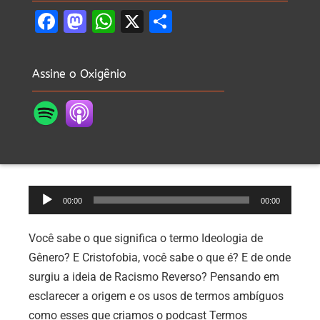
Facebook
Mastodon
WhatsApp
X
Share
Assine o Oxigênio
Tocador
00:00
00:00
de
áudio
Você sabe o que significa o termo Ideologia de
Gênero? E Cristofobia, você sabe o que é? E de onde
surgiu a ideia de Racismo Reverso? Pensando em
esclarecer a origem e os usos de termos ambíguos
como esses que criamos o podcast Termos