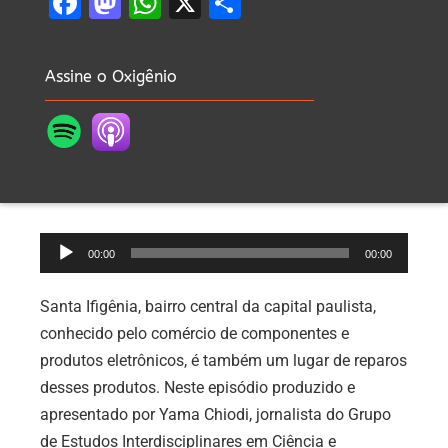
Facebook
Mastodon
WhatsApp
X
Share
Assine o Oxigênio
Tocador
00:00
00:00
de
áudio
Santa Ifigênia, bairro central da capital paulista,
conhecido pelo comércio de componentes e
produtos eletrônicos, é também um lugar de reparos
desses produtos. Neste episódio produzido e
apresentado por Yama Chiodi, jornalista do
Grupo
de Estudos Interdisciplinares em Ciência e