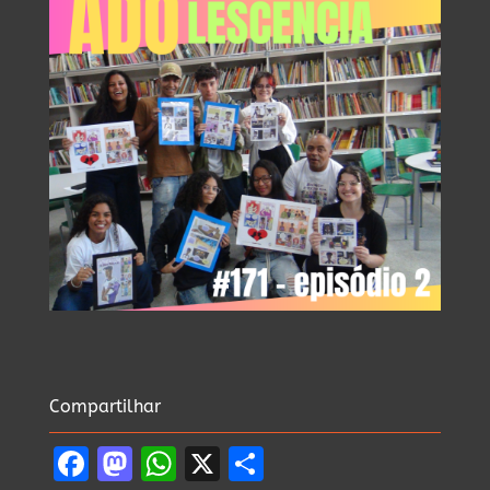
Compartilhar
Facebook
Mastodon
WhatsApp
X
Share