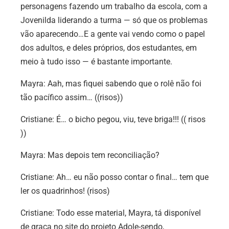
personagens fazendo um trabalho da escola, com a
Jovenilda liderando a turma — só que os problemas
vão aparecendo…E a gente vai vendo como o papel
dos adultos, e deles próprios, dos estudantes, em
meio à tudo isso — é bastante importante.
Mayra:
Aah, mas fiquei sabendo que o rolê não foi
tão pacífico assim… ((risos))
Cristiane:
É… o bicho pegou, viu, teve briga!!! (( risos
))
Mayra:
Mas depois tem reconciliação?
Cristiane:
Ah… eu não posso contar o final… tem que
ler os quadrinhos! (risos)
Cristiane:
Todo esse material, Mayra, tá disponível
de graça no site do projeto Adole-sendo,