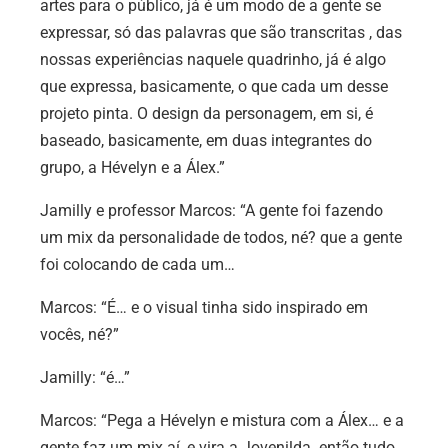
artes para o público, já é um modo de a gente se
expressar, só das palavras que são transcritas , das
nossas experiências naquele quadrinho, já é algo
que expressa, basicamente, o que cada um desse
projeto pinta. O design da personagem, em si, é
baseado, basicamente, em duas integrantes do
grupo, a Hévelyn e a Álex.”
Jamilly e professor Marcos:
“A gente foi fazendo
um mix da personalidade de todos, né? que a gente
foi colocando de cada um…
Marcos:
“É… e o visual tinha sido inspirado em
vocês, né?”
Jamilly:
“é…”
Marcos:
“Pega a Hévelyn e mistura com a Álex… e a
gente faz um mix aí, e vira a Jovenilda. então tudo