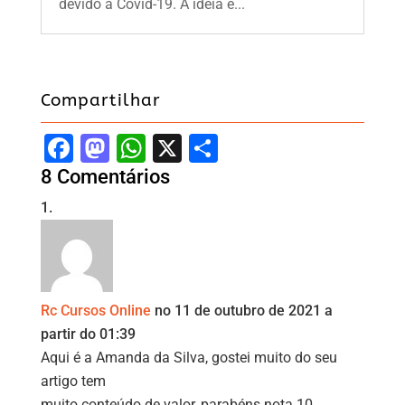
devido à Covid-19. A ideia é...
Compartilhar
F
M
W
X
S
a
a
h
h
8 Comentários
c
st
at
ar
e
o
s
e
b
d
A
o
o
p
Rc Cursos Online
no 11 de outubro de 2021 a
o
n
p
partir do 01:39
k
Aqui é a Amanda da Silva, gostei muito do seu
artigo tem
muito conteúdo de valor, parabéns nota 10.