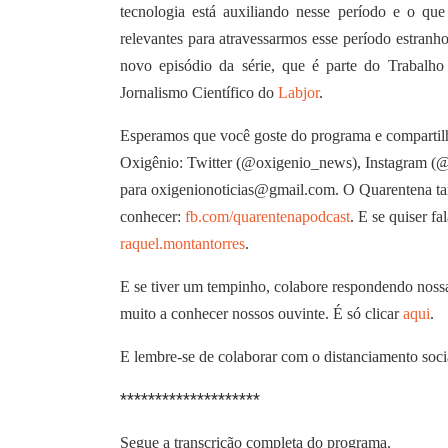
tecnologia está auxiliando nesse período e o que 
relevantes para atravessarmos esse período estranh
novo episódio da série, que é parte do Trabalh
Jornalismo Científico do
Labjor
.
Esperamos que você goste do programa e compartilh
Oxigênio: Twitter (@oxigenio_news), Instagram (@o
para
oxigenionoticias@gmail.com. O Quarentena ta
conhecer:
fb.com/quarentenapodcast
. E se quiser f
raquel.montantorres
.
E se tiver um tempinho, colabore respondendo nossa
muito a conhecer nossos ouvinte. É só clicar
aqui
.
E lembre-se de colaborar com o distanciamento soci
********************
Segue a transcrição completa do programa.