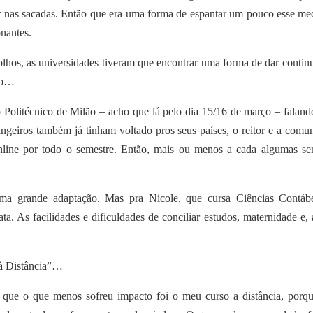
r nas sacadas. Então que era uma forma de espantar um pouco esse me
nantes.
hos, as universidades tiveram que encontrar uma forma de dar contin
nto…
 Politécnico de Milão – acho que lá pelo dia 15/16 de março – faland
rangeiros também já tinham voltado pros seus países, o reitor e a comu
online por todo o semestre. Então, mais ou menos a cada algumas s
uma grande adaptação. Mas pra Nicole, que cursa Ciências Contáb
a. As facilidades e dificuldades de conciliar estudos, maternidade e, 
 à Distância”…
 que o que menos sofreu impacto foi o meu curso a distância, porq