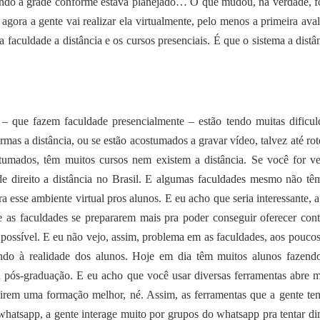
ando a grade conforme estava planejado… O que mudou, na verdade, f
 agora a gente vai realizar ela virtualmente, pelo menos a primeira aval
faculdade a distância e os cursos presenciais. É que o sistema a distân
 que fazem faculdade presencialmente – estão tendo muitas dificul
mas a distância, ou se estão acostumados a gravar vídeo, talvez até rote
umados, têm muitos cursos nem existem a distância. Se você for ve
 de direito a distância no Brasil. E algumas faculdades mesmo não t
 esse ambiente virtual pros alunos. E eu acho que seria interessante, a 
as faculdades se prepararem mais pra poder conseguir oferecer con
 possível. E eu não vejo, assim, problema em as faculdades, aos poucos
o à realidade dos alunos. Hoje em dia têm muitos alunos fazen
 pós-graduação. E eu acho que você usar diversas ferramentas abre m
uirem uma formação melhor, né. Assim, as ferramentas que a gente te
whatsapp, a gente interage muito por grupos do whatsapp pra tentar di