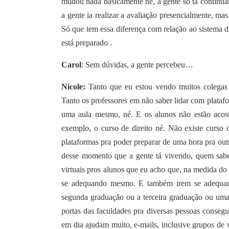
mudou nada basicamente né, a gente só tá continu
a gente ia realizar a avaliação presencialmente, mas
Só que tem essa diferença com relação ao sistema da 
está preparado .
Carol
: Sem dúvidas, a gente percebeu…
Nicole:
Tanto que eu estou vendo muitos colegas –
Tanto os professores em não saber lidar com platafor
uma aula mesmo, né. E os alunos não estão acost
exemplo, o curso de direito né. Não existe curso
plataformas pra poder preparar de uma hora pra outra
desse momento que a gente tá vivendo, quem sabe 
virtuais pros alunos que eu acho que, na medida do
se adequando mesmo. E também irem se adequand
segunda graduação ou a terceira graduação ou uma
portas das faculdades pra diversas pessoas conseg
em dia ajudam muito, e-mails, inclusive grupos de 