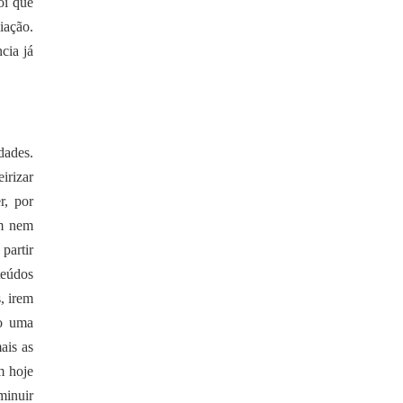
oi que
iação.
cia já
dades.
irizar
r, por
êm nem
partir
teúdos
, irem
do uma
ais as
m hoje
minuir