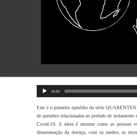
Tocador
00:00
de
áudio
Este é o primeiro episódio da série QUARENTENA, 
de questões relacionadas ao período de isolamento 
Covid-19. A ideia é mostrar como as pesso
as e
disseminação da doença, com os medos, as ince