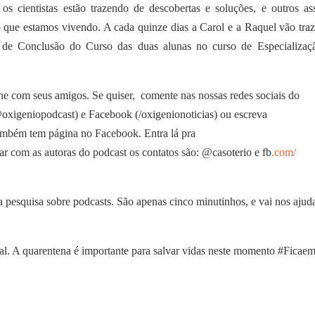
par
os cientistas estão trazendo de descobertas e soluções, e outros as
bai
o que estamos vivendo. A cada quinze dias a Carol e a Raquel vão tra
par
o de Conclusão do Curso das duas alunas no curso de Especializa
aum
ou
e com seus amigos. Se quiser, comente nas nossas redes sociais do
dimi
xigeniopodcast) e Facebook (/oxigenionoticias) ou escreva
o
mbém tem página no Facebook. Entra lá pra
vol
alar com as autoras do podcast os contatos são: @casoterio e fb
.com/
 pesquisa sobre podcasts. São apenas cinco minutinhos, e vai nos ajud
al. A quarentena é importante para salvar vidas neste momento #Ficae