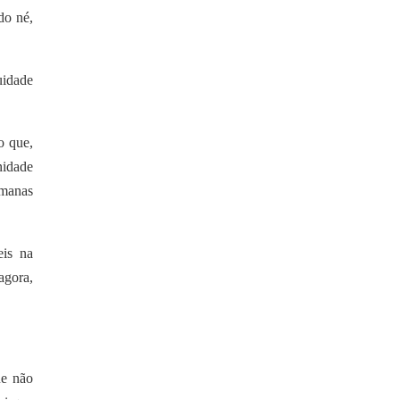
do né,
uidade
o que,
nidade
emanas
eis na
agora,
ue não