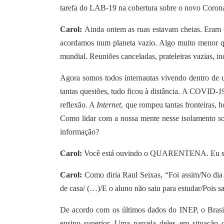
tarefa do LAB-19 na cobertura sobre o novo Corona
Carol:
Ainda ontem as ruas estavam cheias. Eram c
acordamos num planeta vazio. Algo muito menor 
mundial. Reuniões canceladas, prateleiras vazias, i
Agora somos todos internautas vivendo dentro de um
tantas questões, tudo ficou à distância. A COVID-
reflexão. A
Internet
, que rompeu tantas fronteiras, h
Como lidar com a nossa mente nesse isolamento soc
informação?
Carol:
Você está ouvindo o QUARENTENA. Eu sou a
Carol:
Como diria Raul Seixas, “Foi assim/No dia 
de casa/ (…)/E o aluno não saiu para estudar/Pois s
De acordo com os últimos dados do INEP, o Brasil
ensino superior. Uma parcela deles em situação d