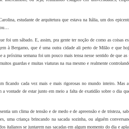
rolina, estudante de arquitetura que estava na Itália, um dos epicent
eçou…
ue foi um sábado. E, assim, pra gente ter noção de como as coisas e
agem à Bergamo, que é uma outra cidade ali perto de Milão e que hoj
ue a próxima semana foi um pouco mais tensa nesse sentido de que as 
muitos guardas e muitas viaturas na rua mesmo e realmente controland
am ficando cada vez mais e mais rigorosas no mundo inteiro. Mas a 
m a vontade de estar junto em meio a falta de exatidão sobre o dia que
sentia um clima de tensão e de medo e de apreensão e de tristeza, sab
zes, uma criança brincando na sacada sozinha, ou alguém conversa
dos italianos se juntarem nas sacadas em algum momento do dia e apla