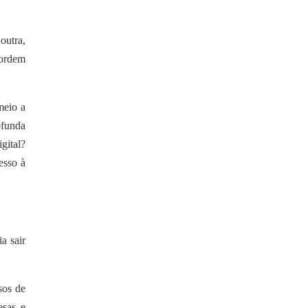
outra,
 ordem
meio a
ofunda
gital?
esso à
a sair
sos de
esas e