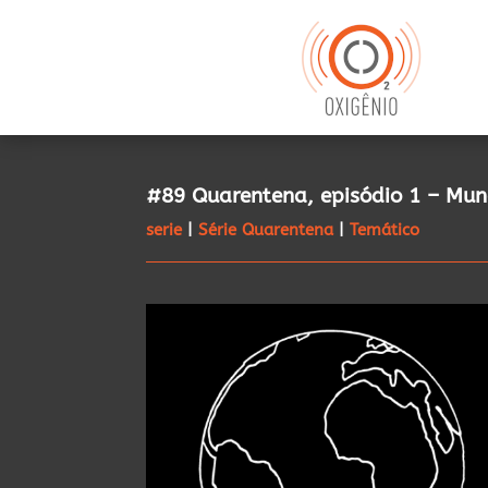
#89 Quarentena, episódio 1 – Mun
serie
|
Série Quarentena
|
Temático