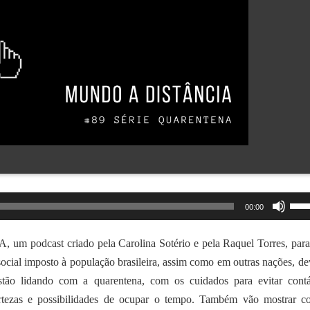
Use
00:00
as
set
um podcast criado pela Carolina Sotério e pela Raquel Torres, para 
par
social imposto à população brasileira, assim como em outras nações, de
cim
stão lidando com a quarentena, com os cuidados para evitar cont
ou
rtezas e possibilidades de ocupar o tempo. Também vão mostrar 