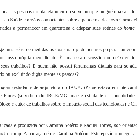
odas as pessoas do planeta inteiro resolveram que ninguém ia sair de 
l da Saúde e órgãos competentes sobre a pandemia do novo Coronaví
entados a permanecer em quarentena e adaptar suas rotinas ao
home o
ge uma série de medidas as quais não pudemos nos preparar anterior
em nossa própria mentalidade. É uma essa discussão que o Oxigênio 
 seus trabalhos? E quem não possui ferramentas digitais para se ada
do ou excluindo digitalmente as pessoas?
ngoni (estudante de arquitetura do IAU/USP que estava em intercâm
ole Flores (servidora do IBGE/MG, mãe e estudante da modalidade
ogo e autor de trabalhos sobre o impacto social das tecnologias) e Chr
da e produzida por Carolina Sotério e Raquel Torres, sob orienta
/Unicamp. A narração é de Carolina Sotério. Este episódio integra a 