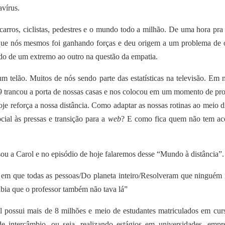
vírus.
arros, ciclistas, pedestres e o mundo todo a milhão. De uma hora pra 
que nós mesmos foi ganhando forças e deu origem a um problema de
ndo de um extremo ao outro na questão da empatia.
 telão. Muitos de nós sendo parte das estatísticas na televisão. Em 
19 trancou a porta de nossas casas e nos colocou em um momento de pr
oje reforça a nossa distância. Como adaptar as nossas rotinas ao meio di
ial às pressas e transição para a
web
? E como fica quem não tem ac
 Carol e no episódio de hoje falaremos desse “Mundo à distância”.
em que todas as pessoas/Do planeta inteiro/Resolveram que ninguém i
abia que o professor também não tava lá”
 possui mais de 8 milhões e meio de estudantes matriculados em cur
e intercâmbio, ou seja, realizando estágios em universidades, empr