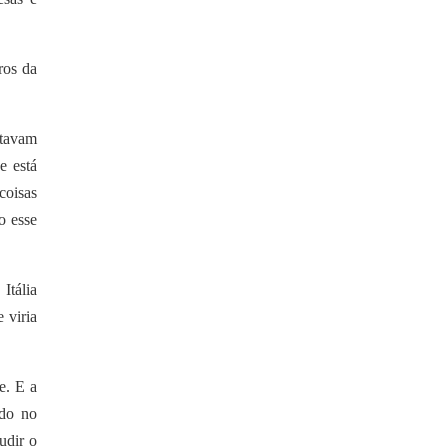
ros da
stavam
e está
coisas
o esse
Itália
 viria
e. E a
ndo no
udir o