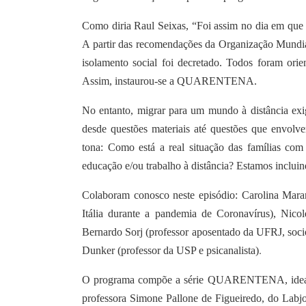
Como diria Raul Seixas, “Foi assim no dia em que t
A partir das recomendações da Organização Mundia
isolamento social foi decretado. Todos foram ori
Assim, instaurou-se a QUARENTENA.
No entanto, migrar para um mundo à distância exi
desde questões materiais até questões que envolv
tona: Como está a real situação das famílias com
educação e/ou trabalho à distância? Estamos incluin
Colaboram conosco neste episódio: Carolina Mara
Itália durante a pandemia de Coronavírus), Nic
Bernardo Sorj (professor aposentado da UFRJ, sociól
.
Dunker (professor da USP e psicanalista)
O programa compõe a série QUARENTENA, idealiza
professora Simone Pallone de Figueiredo, do Labjor