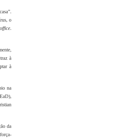
casa”.
rus, o
ffice
.
mente,
traz à
ptar à
bio na
 EaD),
istian
ção da
força-