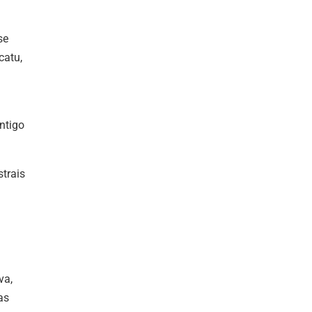
se
catu,
ntigo
trais
a
va,
as