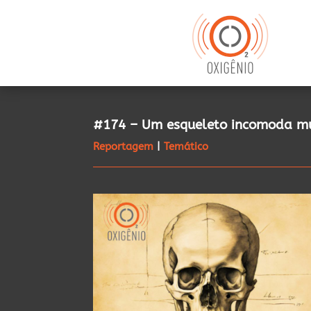
#174 – Um esqueleto incomoda mu
Reportagem
|
Temático