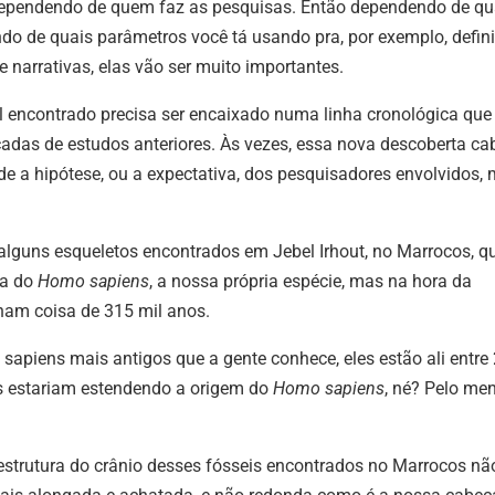
 dependendo de quem faz as pesquisas. Então dependendo de qu
ndo de quais parâmetros você tá usando pra, por exemplo, defini
e narrativas, elas vão ser muito importantes.
 encontrado precisa ser encaixado numa linha cronológica que 
cadas de estudos anteriores. Às vezes, essa nova descoberta ca
de a hipótese, ou a expectativa, dos pesquisadores envolvidos,
alguns esqueletos encontrados em Jebel Irhout, no Marrocos, q
ia do
Homo sapiens
, a nossa própria espécie, mas na hora da
nham coisa de 315 mil anos.
apiens mais antigos que a gente conhece, eles estão ali entre
es estariam estendendo a origem do
Homo sapiens
, né? Pelo me
estrutura do crânio desses fósseis encontrados no Marrocos nã