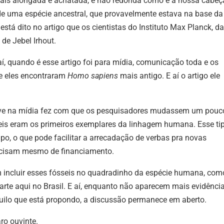
 mais alongada e achatada, e não redonda como é a nossa cabeç
 de uma espécie ancestral, que provavelmente estava na base da
está dito no artigo que os cientistas do Instituto Max Planck, da
de Jebel Irhout.
 quando é esse artigo foi para mídia, comunicação toda e os
e eles encontraram
Homo sapiens
mais antigo. E aí o artigo ele
teve na mídia fez com que os pesquisadores mudassem um pouc
seis eram os primeiros exemplares da linhagem humana. Esse ti
po, o que pode facilitar a arrecadação de verbas pra novas
recisam mesmo de financiamento.
ncluir esses fósseis no quadradinho da espécie humana, com
arte aqui no Brasil. E aí, enquanto não aparecem mais evidência
ilo que está propondo, a discussão permanece em aberto.
ro ouvinte.