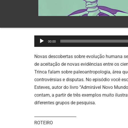
Tocador
00:00
de
áudio
Novas descobertas sobre evolução humana se
de aceitação de novas evidências entre os cie
Trinca falam sobre paleoantropologia, área q
controvérsias e disputas.
No episódio você esc
Esteves, autor do livro “Admirável Novo Mund
contam, a partir de três exemplos muito ilustr
diferentes grupos de pesquisa.
____________________​_
ROTEIRO