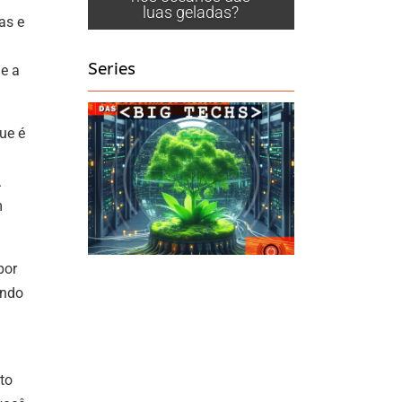
luas geladas?
as e
ume.
Series
ue a
ue é
.
m
por
indo
to