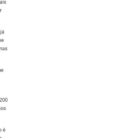
ais
r
já
be
 mas
ue
 200
nos
o é