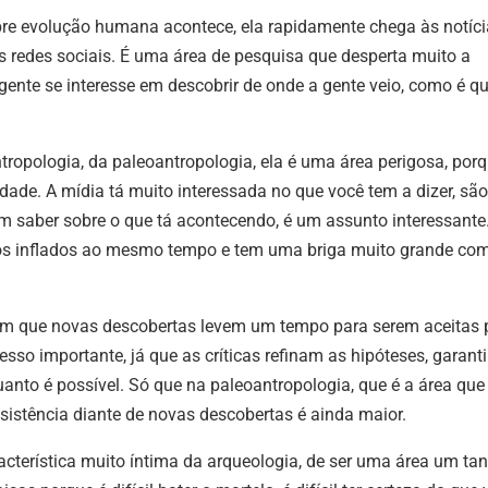
o
e evolução humana acontece, ela rapidamente chega às notíci
vol
redes sociais. É uma área de pesquisa que desperta muito a
gente se interesse em descobrir de onde a gente veio, como é q
opologia, da paleoantropologia, ela é uma área perigosa, porq
idade. A mídia tá muito interessada no que você tem a dizer, são
m saber sobre o que tá acontecendo, é um assunto interessante
gos inflados ao mesmo tempo e tem uma briga muito grande co
um que novas descobertas levem um tempo para serem aceitas 
sso importante, já que as críticas refinam as hipóteses, garant
anto é possível. Só que na paleoantropologia, que é a área que
sistência diante de novas descobertas é ainda maior.
terística muito íntima da arqueologia, de ser uma área um tan