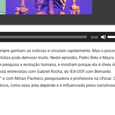
Use
00:00
as
set
mpre ganham as notícias e circulam rapidamente. Mas o proce
par
ntistas pode demorar muito. Neste episódio, Pedro Belo e Mayra
cim
ue pesquisa a evolução humana, e mostram porque ela é cheia d
ou
uta entrevistas com Gabriel Rocha, do
IEA-USP, com Bernardo
par
o” e com Mírian Pacheco, pesquisadora e professora na Ufscar. 
bai
ativos, como essa área depende e é influenciada pelas narrativas
par
aum
ou
dimi