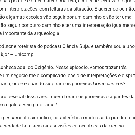
as porque é difícil bater o martelo, é difícil ter certeza do que
om interpretações, com leituras da situação. E querendo ou não
tão algumas escolas vão seguir por um caminho e vão ter uma
vão seguir por outro caminho e ter uma interpretação igualment
ca importante da arqueologia.
odutor e roteirista do podcast Ciência Suja, e também sou aluno
abjor – Unicamp.
onhece aqui do Oxigênio. Nesse episódio, vamos trazer três
um negócio meio complicado, cheio de interpretações e disput
umana, onde e quando surgiram os primeiros
Homo sapiens
?
pro pessoal dessa área: quem foram os primeiros ocupantes da
ssa galera veio parar aqui?
o pensamento simbólico, característica muito usada pra diferen
a verdade tá relacionada a visões eurocêntricas da ciência.