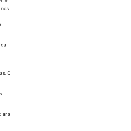
 você
, nós
e
 da
as. O
s
ciar a