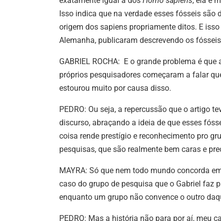
exatamente igual a dos
Homo sapiens
, ela é
Isso indica que na verdade esses fósseis são
origem dos sapiens propriamente ditos. E isso 
Alemanha, publicaram descrevendo os fósseis 
GABRIEL ROCHA: E o grande problema é que aí,
próprios pesquisadores começaram a falar qu
estourou muito por causa disso.
PEDRO: Ou seja, a repercussão que o artigo 
discurso, abraçando a ideia de que esses fós
coisa rende prestígio e reconhecimento pro gru
pesquisas, que são realmente bem caras e p
MAYRA: Só que nem todo mundo concorda em i
caso do grupo de pesquisa que o Gabriel faz p
enquanto um grupo não convence o outro daqu
PEDRO: Mas a história não para por aí, meu ca