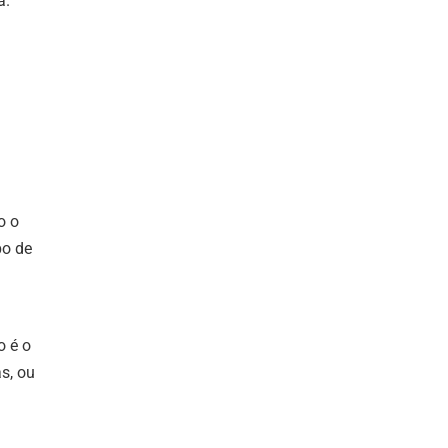
a.
o o
po de
o é o
s, ou