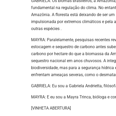
GABRIELA: Os biomas brasileiros, a Amazônia
fundamental na regulação do clima. No entan
Amazônia. A floresta está deixando de ser um
impulsionada por extremos climáticos e pela a
outras espécies .
MAYRA: Paralelamente, pesquisas recentes re
estocagem e sequestro de carbono antes sube
carbono por hectare do que a biomassa da Am
sequestro nacional em anos chuvosos. A integ
biodiversidade, mas para a segurança hídric
enfrentam ameaças severas, como o desmatam
GABRIELA: Eu sou a Gabriela Andrietta, filóso
MAYRA: E eu sou a Mayra Trinca, bióloga e co
[VINHETA ABERTURA]