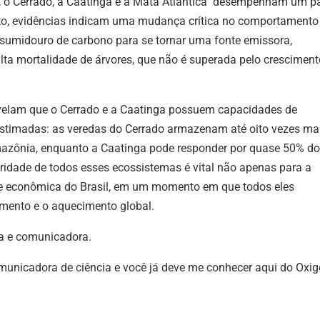
, o Cerrado, a Caatinga e a Mata Atlântica desempenham um p
o
to, evidências indicam uma mudança crítica no comportamento
vol
 sumidouro de carbono para se tornar uma fonte emissora,
lta mortalidade de árvores, que não é superada pelo cresciment
velam que o Cerrado e a Caatinga possuem capacidades de
stimadas: as veredas do Cerrado armazenam até oito vezes ma
azônia, enquanto a Caatinga pode responder por quase 50% do
ridade de todos esses ecossistemas é vital não apenas para a
a e econômica do Brasil, em um momento em que todos eles
ento e o aquecimento global.
fa e comunicadora.
municadora de ciência e você já deve me conhecer aqui do Oxig