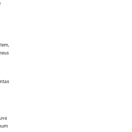
r
 tem,
 meus
antas
huva
 num