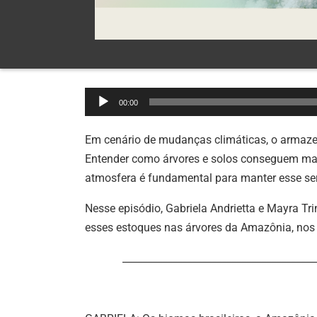
Tocador
00:00
de
áudio
Em cenário de mudanças climáticas, o armaz
Entender como árvores e solos conseguem man
atmosfera é fundamental para manter esse se
Nesse episódio, Gabriela Andrietta e Mayra 
esses estoques nas árvores da Amazônia, nos 
_______________________________________