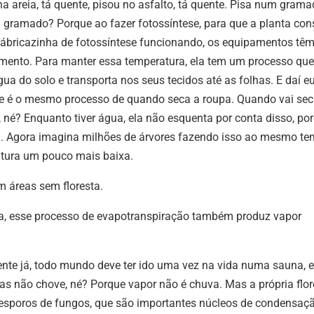
a areia, tá quente, pisou no asfalto, tá quente. Pisa num grama
m gramado? Porque ao fazer fotossíntese, para que a planta con
fábricazinha de fotossíntese funcionando, os equipamentos tê
mento. Para manter essa temperatura, ela tem um processo que
gua do solo e transporta nos seus tecidos até as folhas. E daí e
ue é o mesmo processo de quando seca a roupa. Quando vai sec
né? Enquanto tiver água, ela não esquenta por conta disso, po
a. Agora imagina milhões de árvores fazendo isso ao mesmo te
atura um pouco mais baixa.
m áreas sem floresta.
a, esse processo de evapotranspiração também produz vapor
nte já, todo mundo deve ter ido uma vez na vida numa sauna, e
as não chove, né? Porque vapor não é chuva. Mas a própria flor
 esporos de fungos, que são importantes núcleos de condensaç