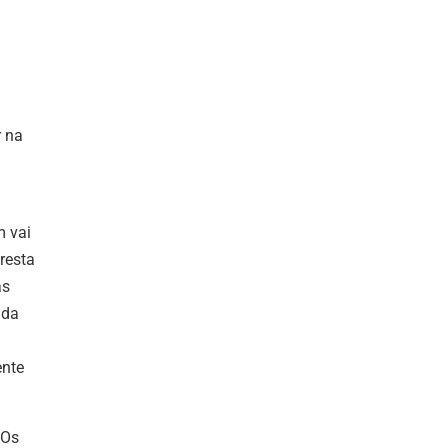
 na
m vai
resta
as
 da
ente
 Os