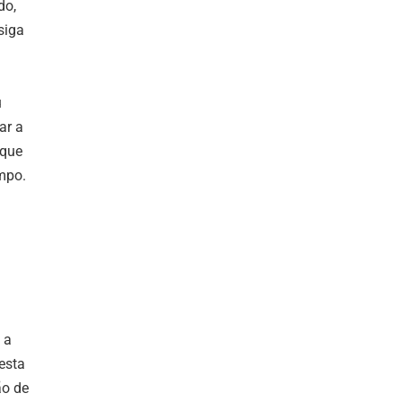
do,
siga
m
u
ar a
rque
mpo.
 a
esta
ão de