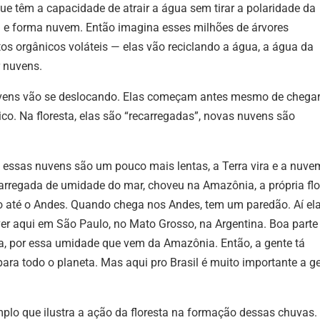
ue têm a capacidade de atrair a água sem tirar a polaridade da
tra e forma nuvem. Então imagina esses milhões de árvores
s orgânicos voláteis — elas vão reciclando a água, a água da
r nuvens.
vens vão se deslocando. Elas começam antes mesmo de chegar
o. Na floresta, elas são “recarregadas”, novas nuvens são
.
essas nuvens são um pouco mais lentas, a Terra vira e a nuve
rregada de umidade do mar, choveu na Amazônia, a própria flo
 até o Andes. Quando chega nos Andes, tem um paredão. Aí el
er aqui em São Paulo, no Mato Grosso, na Argentina. Boa parte
a, por essa umidade que vem da Amazônia. Então, a gente tá
ra todo o planeta. Mas aqui pro Brasil é muito importante a g
lo que ilustra a ação da floresta na formação dessas chuvas.