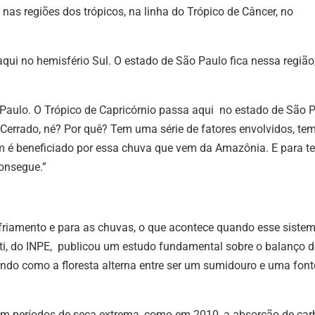
nas regiões dos trópicos, na linha do Trópico de Câncer, no
aqui no hemisfério Sul. O estado de São Paulo fica nessa região
aulo. O Trópico de Capricórnio passa aqui no estado de São P
 Cerrado, né? Por quê? Tem uma série de fatores envolvidos, te
 é beneficiado por essa chuva que vem da Amazônia. E para te
consegue.”
sfriamento e para as chuvas, o que acontece quando esse siste
ti, do INPE, publicou um estudo fundamental sobre o balanço d
lando como a floresta alterna entre ser um sumidouro e uma font
 períodos de seca extrema, como em 2010, a absorção de ca