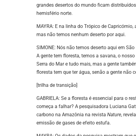
grandes desertos do mundo ficam distribuídos 
hemisfério norte.
MAYRA: E na linha do Trópico de Capricórnio, 
mas não temos nenhum deserto por aqui.
SIMONE: Nós não temos deserto aqui em São P
A gente tem floresta, temos a savana, o nosso
Serra do Mar e tudo mais, mas a gente também
floresta tem que ter água, senão a gente não 
[trilha de transição]
GABRIELA: Se a floresta é essencial para o re
começa a falhar? A pesquisadora Luciana Gat
carbono na Amazônia na revista
Nature
, reve
emissão de gases de efeito estufa.
MAYRA: Os dados da pesquisa mostram que em