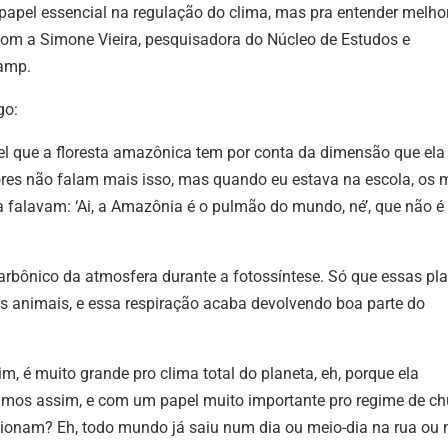
apel essencial na regulação do clima, mas pra entender melho
m a Simone Vieira, pesquisadora do Núcleo de Estudos e
camp.
go:
l que a floresta amazônica tem por conta da dimensão que ela
ores não falam mais isso, mas quando eu estava na escola, os
a falavam: ‘Ai, a Amazônia é o pulmão do mundo, né’, que não é
arbônico da atmosfera durante a fotossíntese. Só que essas pl
s animais, e essa respiração acaba devolvendo boa parte do
 é muito grande pro clima total do planeta, eh, porque ela
mos assim, e com um papel muito importante pro regime de c
ionam? Eh, todo mundo já saiu num dia ou meio-dia na rua ou