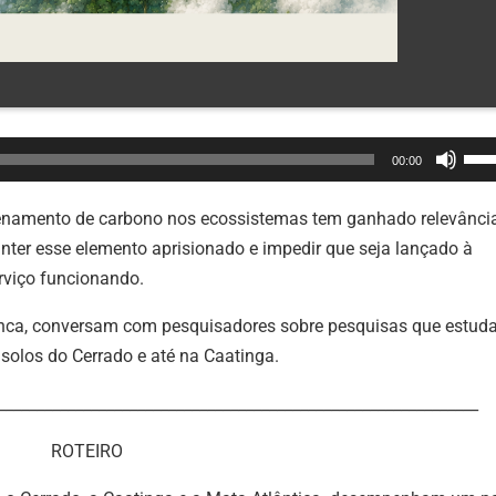
Use
00:00
as
set
enamento de carbono nos ecossistemas tem ganhado relevânci
par
ter esse elemento aprisionado e impedir que seja lançado à
cim
rviço funcionando.
ou
Trinca, conversam com pesquisadores sobre pesquisas que estu
par
solos do Cerrado e até na Caatinga.
bai
par
______________________________________________________________
aum
ROTEIRO
ou
dimi