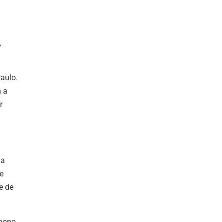
,
aulo.
m a
r
ma
e
e de
rbono