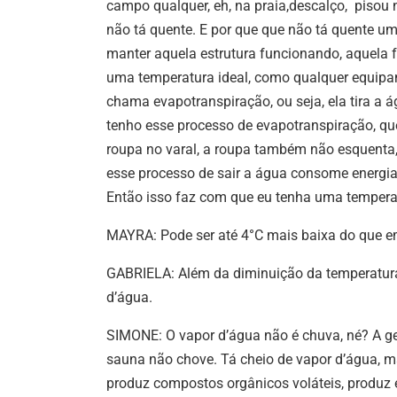
campo qualquer, eh, na praia,descalço, pisou n
não tá quente. E por que que não tá quente u
manter aquela estrutura funcionando, aquela 
uma temperatura ideal, como qualquer equipa
chama evapotranspiração, ou seja, ela tira a á
tenho esse processo de evapotranspiração, q
roupa no varal, a roupa também não esquenta, 
esse processo de sair a água consome energi
Então isso faz com que eu tenha uma temper
MAYRA: Pode ser até 4°C mais baixa do que e
GABRIELA: Além da diminuição da temperatur
d’água.
SIMONE: O vapor d’água não é chuva, né? A ge
sauna não chove. Tá cheio de vapor d’água, m
produz compostos orgânicos voláteis, produz