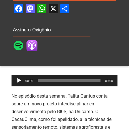
Facebook
Mastodon
WhatsApp
X
Share
Assine o Oxigênio
Tocador
00:00
00:00
de
áudio
No episódio desta semana, Talita Gantus conta
sobre um novo projeto interdisciplinar em
desenvolvimento pelo BI0S, na Unicamp. O
CacauClima, como foi apelidado, alia técnicas de
sensoriamento remoto, sistemas agroflorestais e