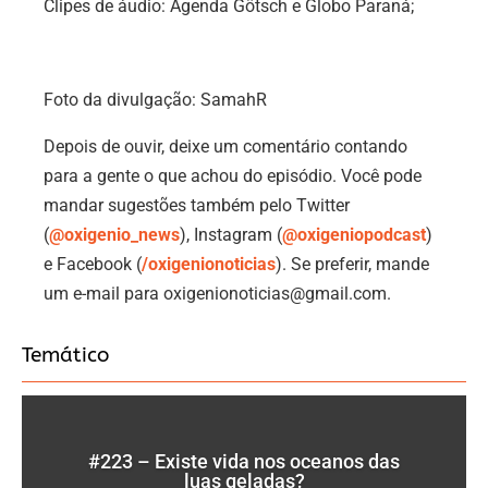
Clipes de áudio: Agenda Götsch e Globo Paraná;
Foto da divulgação: SamahR
Depois de ouvir, deixe um comentário contando
para a gente o que achou do episódio. Você pode
mandar sugestões também pelo Twitter
(
@oxigenio_news
), Instagram (
@oxigeniopodcast
)
e Facebook (
/oxigenionoticias
). Se preferir, mande
um e-mail para oxigenionoticias@gmail.com.
Temático
#223 – Existe vida nos oceanos das
luas geladas?