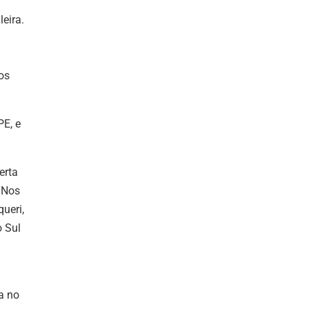
eira.
os
PE, e
erta
 Nos
ueri,
o Sul
a no