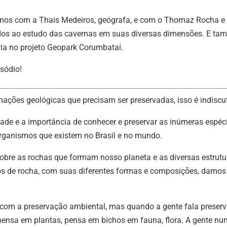
par
amos com a Thais Medeiros, geógrafa, e com o Thomaz Rocha e
aum
cados ao estudo das cavernas em suas diversas dimensões. E t
ou
ria no projeto Geopark Corumbataí.
dimi
o
sódio!
vol
ações geológicas que precisam ser preservadas, isso é indiscut
dade e a importância de conhecer e preservar as inúmeras espéc
-organismos que existem no Brasil e no mundo.
obre as rochas que formam nosso planeta e as diversas estrutu
pos de rocha, com suas diferentes formas e composições, damos
 com a preservação ambiental, mas quando a gente fala preser
 pensa em plantas, pensa em bichos em fauna, flora. A gente nu