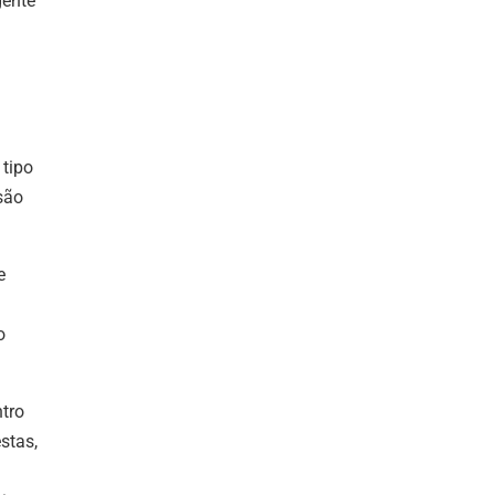
gente
 tipo
são
e
o
ntro
stas,