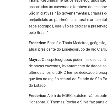
Thais:
Resumidamente, os espeleogrupos são 
associados às cavernas e também do reconheci
São iniciativas não governamentais, criadas d
prejudiciais ao patrimônio cultural e ambient
espeleogrupos, eles vão se dedicar a preserv
pelo Brasil.”
Frederico:
Essa é a Thais Medeiros, geógrafa, 
atual presidente do Espeleogrupo de Rio Claro
Mayra:
Os espeleogrupos podem se dedicar à e
de novas cavernas, levantamento de dados sob
últimos anos, o EGRIC tem se dedicado à pros
que fica na região central do Estado de São Pa
do Estado.
Frederico:
Além do EGRIC, existem vários outr
Horizonte. O Thomaz Rocha e Silva faz parte 