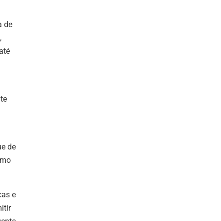
a de
,
até
te
ue de
omo
cas e
tir