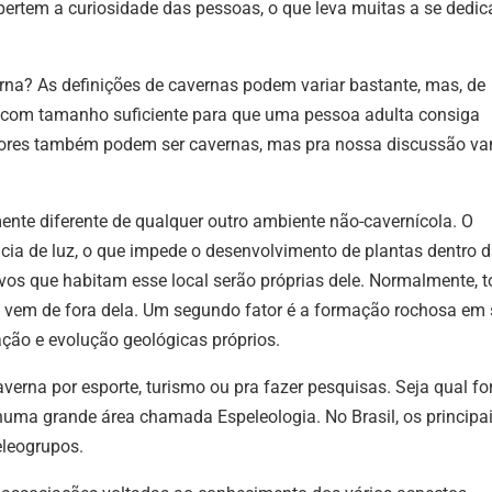
pertem a curiosidade das pessoas, o que leva muitas a se dedi
na? As definições de cavernas podem variar bastante, mas, de
o com tamanho suficiente para que uma pessoa adulta consiga
nores também podem ser cavernas, mas pra nossa discussão v
te diferente de qualquer outro ambiente não-cavernícola. O
ncia de luz, o que impede o desenvolvimento de plantas dentro 
ivos que habitam esse local serão próprias dele.
Normalmente, t
, vem de fora dela
.
Um segundo fator é a formação rochosa em s
ção e evolução geológicas próprios.
erna por esporte, turismo ou pra fazer pesquisas. Seja qual fo
numa grande área chamada Espeleologia. No Brasil, os principa
eleogrupos.