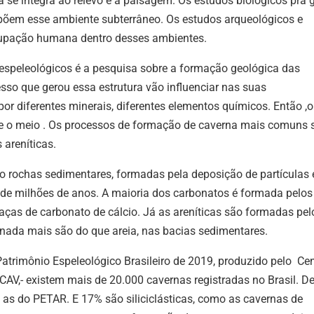
 se integra ao relevo e à paisagem. Os estudos biológicos pra 
mpõem esse ambiente subterrâneo. Os estudos arqueológicos e
cupação humana dentro desses ambientes.
espeleológicos é a pesquisa sobre a formação geológica das
esso que gerou essa estrutura vão influenciar nas suas
por diferentes minerais, diferentes elementos químicos. Então ,o
as e o meio . Os processos de formação de caverna mais comuns 
 areníticas.
ão rochas sedimentares, formadas pela deposição de partículas 
de milhões de anos. A maioria dos carbonatos é formada pelos
ças de carbonato de cálcio. Já as areníticas são formadas pel
 nada mais são do que areia, nas bacias sedimentares.
atrimônio Espeleológico Brasileiro de 2019, produzido pelo Ce
AV,- existem mais de 20.000 cavernas registradas no Brasil. De
as do PETAR. E 17% são siliciclásticas, como as cavernas de