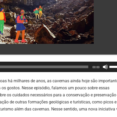
Use
00:00
as
set
soas há milhares de anos, as cavernas ainda hoje são important
par
s os gostos. Nesse episódio, falamos um pouco sobre essas
cim
bre os cuidados necessários para a conservação e preservação
ou
ão de outras formações geológicas e turísticas, como picos e
par
turismo além das cavernas. Nesse sentido, uma nova iniciativa
bai