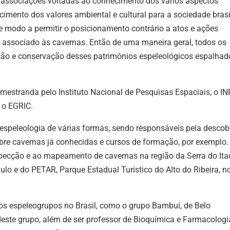
associações voltadas ao conhecimento dos vários aspectos
mento dos valores ambiental e cultural para a sociedade brasil
e modo a permitir o posicionamento contrário a atos e ações
al associado às cavernas. Então de uma maneira geral, todos os
ação e conservação desses patrimônios espeleológicos espalhad
mestranda pelo Instituto Nacional de Pesquisas Espaciais, o IN
, o EGRIC.
speleologia de várias formas, sendo responsáveis pela descob
re cavernas já conhecidas e cursos de formação, por exemplo.
pecção e ao mapeamento de cavernas na região da Serra do Itaq
ulo e do PETAR, Parque Estadual Turístico do Alto do Ribeira, n
os espeleogrupos no Brasil, como o grupo Bambuí, de Belo
deste grupo, além de ser professor de Bioquímica e Farmacologi