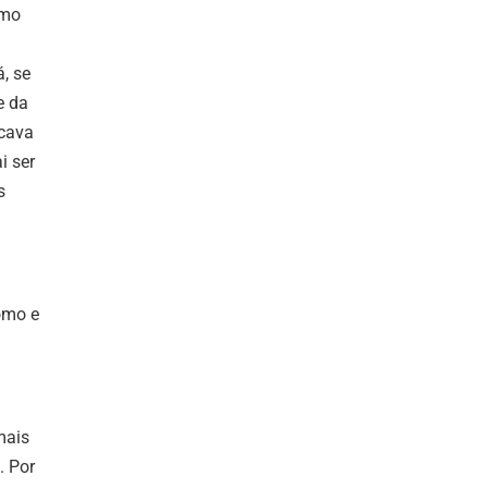
rmo
, se
e da
 cava
i ser
s
omo e
mais
. Por