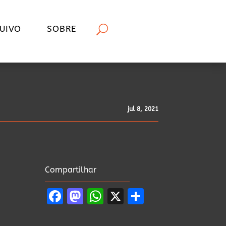
UIVO
SOBRE
jul 8, 2021
Compartilhar
Facebook
Mastodon
WhatsApp
X
Share