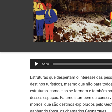
Tocador
00:00
de
áudio
Estruturas que despertam o interesse das pes
destinos turísticos, mesmo que não para todo
estruturas, como elas se formam e também so
desses espaços. Falamos também da conservaç
morros, que são destinos explorados pelo Geo
ganhando força, os chamados Geoparques.