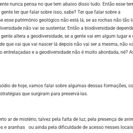
ente nunca pensa no que tem abaixo disso tudo. Então esse te
gente ter que falar sobre isso, sabe? Ter que falar sobre a
 esse patrimônio geológico não está lá, se as rochas não tão lá
diversidade não vai se sustentar. Então a biodiversidade depend
 gente altera a geodiversidade, se a gente vai em algum lugar e
e que vai que vai nascer lá depois não vai ser a mesma, não va
o entrelaçadas e a geodiversidade não é muito abordada, né? A
isódio de hoje, vamos falar sobre algumas dessas formações, c
tratégias que surgiram para preservá-las.
 ar de mistério, talvez pela falta de luz, pela presença de ani
 e aranhas ou ainda pela dificuldade de acesso nesses locais