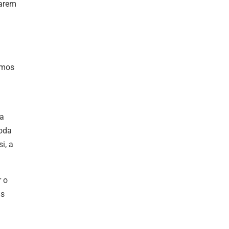
carem
amos
da
oda
i, a
r o
is