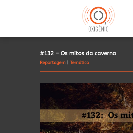
#132 – Os mitos da caverna
Reportagem
|
Temático