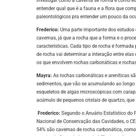
investigar como a caverna se forma e como ela
entender qual que é a fauna e a flora que co
paleontológicos pra entender um pouco da o
Frederico:
Uma parte importante dos estudos 
cavernas, já que a rocha que a forma e o proc
características. Cada tipo de rocha é formada 
de rocha vai determinar a interação entre el
os que envolvem rochas carbonáticas e rochas
Mayra:
As rochas carbonáticas e areníticas s
sedimentos, que vão se acumulando ao longo 
esqueletos de algas microscópicas com carapa
acúmulo de pequenos cristais de quartzo, que
Frederico:
Segundo o Anuário Estatístico do P
Nacional de Conservação das Cavidades, o CEC
54% são cavernas de rocha carbonática, como 