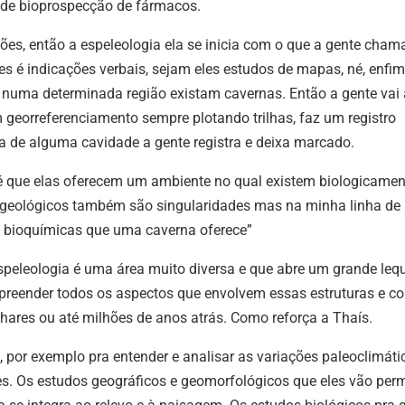
a de bioprospecção de fármacos.
ões, então a espeleologia ela se inicia com o que a gente cham
es é indicações verbais, sejam eles estudos de mapas, né, enfim
e numa determinada região existam cavernas. Então a gente vai 
 georreferenciamento sempre plotando trilhas, faz um registro
da de alguma cavidade a gente registra e deixa marcado.
é que elas oferecem um ambiente no qual existem biologicamen
s geológicos também são singularidades mas na minha linha de
es bioquímicas que uma caverna oferece”
peleologia é uma área muito diversa e que abre um grande leq
mpreender todos os aspectos que envolvem essas estruturas e c
ares ou até milhões de anos atrás. Como reforça a Thaís.
 por exemplo pra entender e analisar as variações paleoclimáti
. Os estudos geográficos e geomorfológicos que eles vão permi