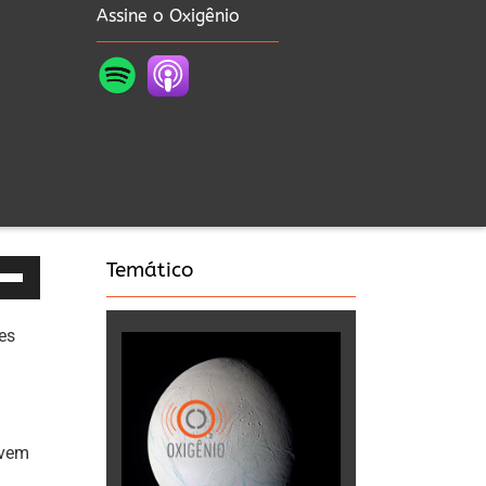
Assine o Oxigênio
Temático
as
es
a
a
a
 vem
xo