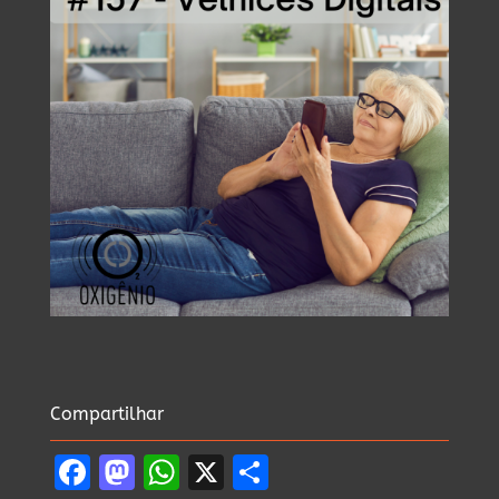
Compartilhar
Facebook
Mastodon
WhatsApp
X
Share