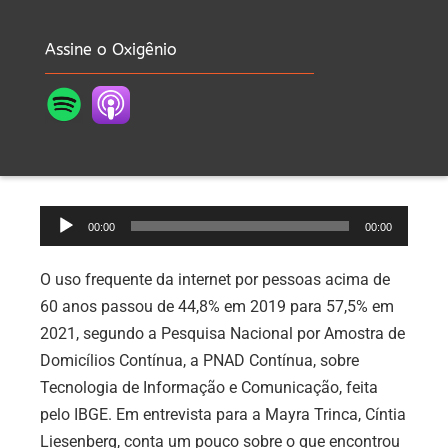
Assine o Oxigênio
Tocador
00:00
00:00
de
áudio
O uso frequente da internet por pessoas acima de
60 anos passou de 44,8% em 2019 para 57,5% em
2021, segundo a Pesquisa Nacional por Amostra de
Domicílios Contínua, a PNAD Contínua, sobre
Tecnologia de Informação e Comunicação, feita
pelo IBGE. Em entrevista para a Mayra Trinca, Cíntia
Liesenberg, conta um pouco sobre o que encontrou