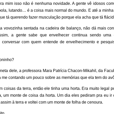
pra mim isso não é nenhuma novidade. A gente vê idosos corr
 bola, lutando… é a coisa mais normal do mundo. E até a minha
que tá querendo fazer musculação porque ela acha que tá flácid
 da vovozinha sentada na cadeira de balanço, não dá mais con
ssim, a gente sabe que envelhecer continua sendo uma 
ui conversar com quem entende de envelhecimento e pesqui
oninho?
 neta dele, a professora Mara Patrícia Chacon-Mikahil, da Fac
a me contando um pouco sobre as memórias que ela tem do avô
 coisas da terra, então ele tinha uma horta. Era muito legal 
a, um monte de coisa da horta. Um dia eles pediram pra eu ir 
ho assim à terra e voltei com um monte de folha de cenoura.
to.