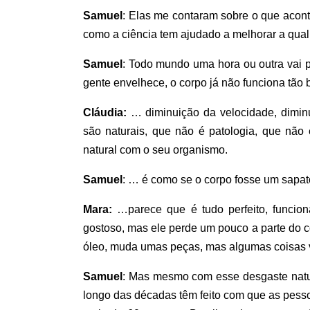
Samuel
: Elas me contaram sobre o que acon
como a ciência tem ajudado a melhorar a qua
Samuel
: Todo mundo uma hora ou outra vai p
gente envelhece, o corpo já não funciona tã
Cláudia:
… diminuição da velocidade, dimin
são naturais, que não é patologia, que n
natural com o seu organismo.
Samuel
: … é como se o corpo fosse um sapa
Mara:
…parece que é tudo perfeito, funcio
gostoso, mas ele perde um pouco a parte do con
óleo, muda umas peças, mas algumas coisas v
Samuel
: Mas mesmo com esse desgaste natur
longo das décadas têm feito com que as pes