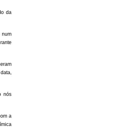
do da
ve num
rante
zeram
data,
o nós
com a
uímica