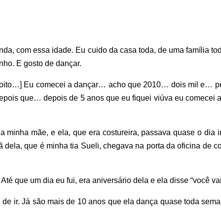
nda, com essa idade. Eu cuido da casa toda, de uma família to
inho. E gosto de dançar.
ete, oito…] Eu comecei a dançar… acho que 2010… dois mil e… p
 depois que… depois de 5 anos que eu fiquei viúva eu comecei a
a minha mãe, e ela, que era costureira, passava quase o dia i
 dela, que é minha tia Sueli, chegava na porta da oficina de c
 Até que um dia eu fui, era aniversário dela e ela disse “você vai
u de ir. Já são mais de 10 anos que ela dança quase toda sema