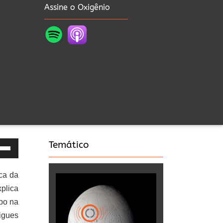
Assine o Oxigênio
Temático
as
ca da
a
plica
a
rpo na
igues