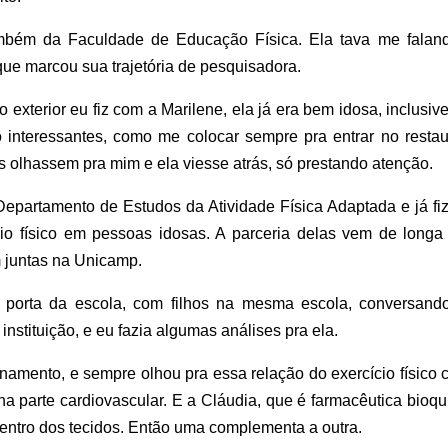
ambém da Faculdade de Educação Física. Ela tava me falan
ue marcou sua trajetória de pesquisadora.
exterior eu fiz com a Marilene, ela já era bem idosa, inclusi
o interessantes, como me colocar sempre pra entrar no restau
s olhassem pra mim e ela viesse atrás, só prestando atenção.
Departamento de Estudos da Atividade Física Adaptada e já fi
cio físico em pessoas idosas. A parceria delas vem de longa 
 juntas na Unicamp.
porta da escola, com filhos na mesma escola, conversand
nstituição, e eu fazia algumas análises pra ela.
namento, e sempre olhou pra essa relação do exercício físico 
na parte cardiovascular. E a Cláudia, que é farmacêutica bioq
entro dos tecidos. Então uma complementa a outra.