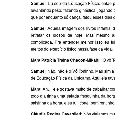
Samuel
: Eu sou da Educação Física, então 
levantando peso, fazendo ginástica, jogando
que por enquanto só dança, falou esses dias 
Samuel
: Aquela imagem dos livros infantis,
retratar os idosos de hoje. Mas mesmo a
complicada. Pra entender melhor isso eu f
efeitos do exercício físico nessa fase da vida.
Mara Patrícia Traina Chacon-Mikahil:
O vô T
Samuel
: Não, não é o Vô Toninho. Mas sim a
de Educação Física da Unicamp. Aqui ela tav
Mara:
Ah… ele gostava muito de trabalhar com
todo dia tinha uma salada fresquinha da hort
salsinha da horta, e eu fui, cortei bem rentin
Cláudia Regina Cavaglieri:
Nós viajamos mui