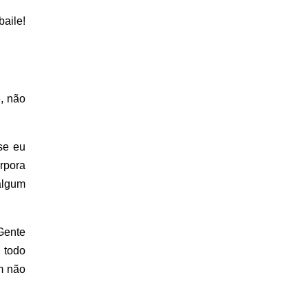
baile!
, não
se eu
rpora
algum
Gente
 todo
m não