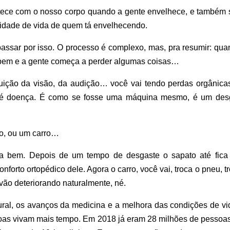
tece com o nosso corpo quando a gente envelhece, e também 
lidade de vida de quem tá envelhecendo.
assar por isso. O processo é complexo, mas, pra resumir: qua
o bem e a gente começa a perder algumas coisas…
uição da visão, da audição… você vai tendo perdas orgânica
ão é doença. É como se fosse uma máquina mesmo, é um des
to, ou um carro…
na bem. Depois de um tempo de desgaste o sapato até fica
forto ortopédico dele. Agora o carro, você vai, troca o pneu, t
ão deteriorando naturalmente, né.
al, os avanços da medicina e a melhora das condições de vi
soas vivam mais tempo. Em 2018 já eram 28 milhões de pessoa