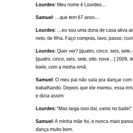
Lourdes
: Meu nome é Lourdes…
Samuel
: …que tem 67 anos…
Lourdes
: …eu sou uma dona de casa ativa ai
neto, de filha. Faço compras, lavo, passo, coz
Lourdes
: Quer ver? [quatro, cinco, seis, s
[quatro, cinco, seis, sete, oito, nove…] 2009,
baile, com a minha irmã.
Samuel
: O meu pai não saía pra dançar com 
trabalhando. Depois que ele morreu, essa irmã
e dizia assim:
Lourdes
: “Mas larga isso daí, vamo no baile!”.
Samuel
: A minha mãe foi, e nunca mais paro
dança muito bem.