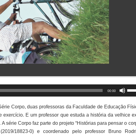
Use
00:00
as
set
a Série Corpo, duas professoras da Faculdade de Educação Físi
par
exercício. E um professor que estuda a história da velhice ex
cim
 A série Corpo faz parte do projeto “Histórias para pensar o co
ou
(2019/18823-0) e coordenado pelo professor Bruno Rodr