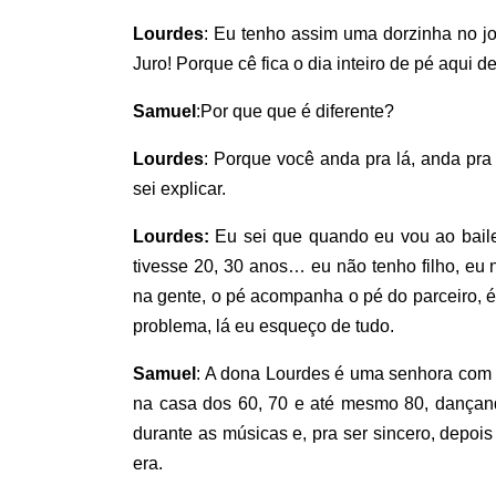
Lourdes
: Eu tenho assim uma dorzinha no joe
Juro! Porque cê fica o dia inteiro de pé aqui de
Samuel
:Por que que é diferente?
Lourdes
: Porque você anda pra lá, anda p
sei explicar.
Lourdes:
Eu sei que quando eu vou ao baile
tivesse 20, 30 anos… eu não tenho filho, eu
na gente, o pé acompanha o pé do parceiro, é
problema, lá eu esqueço de tudo.
Samuel
: A dona Lourdes é uma senhora com m
na casa dos 60, 70 e até mesmo 80, dançand
durante as músicas e, pra ser sincero, depo
era.