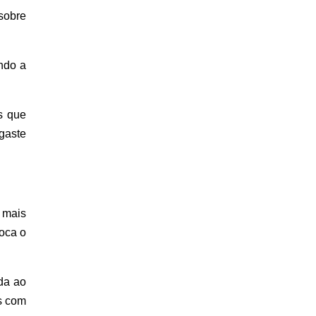
sobre
ndo a
s que
gaste
 mais
roca o
da ao
s com