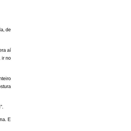
da, de
era aí
 ir no
nteiro
ostura
”.
na. E