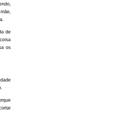
endo,
 mãe,
a.
ta de
coisa
sa os
uldade
.
porque
cortar