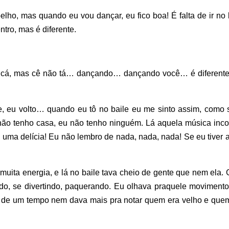
lho, mas quando eu vou dançar, eu fico boa! É falta de ir no 
ntro, mas é diferente.
ra cá, mas cê não tá… dançando… dançando você… é diferente
, eu volto… quando eu tô no baile eu me sinto assim, como 
 não tenho casa, eu não tenho ninguém. Lá aquela música inco
 uma delícia! Eu não lembro de nada, nada, nada! Se eu tiver 
uita energia, e lá no baile tava cheio de gente que nem ela. 
o, se divertindo, paquerando. Eu olhava praquele movimento
is de um tempo nem dava mais pra notar quem era velho e que