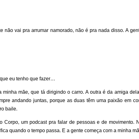
par
bai
par
aum
nte não vai pra arrumar namorado, não é pra nada disso. A gen
ou
dimi
o
vol
 que eu tenho que fazer…
a minha mãe, que tá dirigindo o carro. A outra é da amiga del
empre andando juntas, porque as duas têm uma paixão em c
ro baile.
 o Corpo, um podcast pra falar de pessoas e de movimento. 
da fica quando o tempo passa. E a gente começa com a minha 