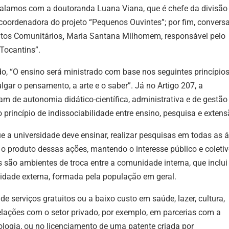
 falamos com a doutoranda Luana Viana, que é chefe da divisã
 coordenadora do projeto “Pequenos Ouvintes”;
por fim, conver
ntos Comunitários
,
Maria
Santana Milhomem, responsável pel
o
Tocantins”.
o, “O ensino será ministrado com base nos seguintes princípios
ulgar o pensamento, a arte e o saber”. Já no Artigo 207, a
am de autonomia didático-científica, administrativa e de gestão
 princípio de indissociabilidade entre ensino, pesquisa e extens
ue a universidade deve ensinar, realizar pesquisas em todas as 
o produto dessas ações, mantendo o interesse público e coleti
s são ambientes de troca entre a comunidade interna, que inclui
idade externa, formada pela população em geral.
e serviços gratuitos ou a baixo custo em saúde, lazer, cultura,
elações com o setor privado, por exemplo, em parcerias com a
logia, ou no licenciamento de uma patente criada por