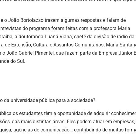
par
aum
i e o João Bortolazzo trazem algumas respostas e falam de
ou
entrevistas do programa foram feitas com a professora Maria
dimi
Paraíba, a doutoranda Luana Viana, chefe da divisão
de rádio da
o
ora
de Extensão, Cultura e Assuntos Comunitários
,
Maria
Santan
vol
 o João Gabriel Pimentel, que fazem parte da Empresa Júnior 
ande do Sul.
ão da universidade pública para a sociedade?
ública os estudantes têm a oportunidade de adquirir conhecime
ssões, das mais distintas áreas. Eles podem atuar em empresas,
 pesquisa, agências de comunicação… contribuindo de muitas form