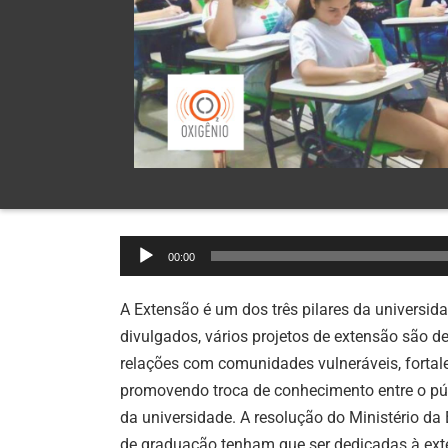
Tocador
00:00
de
áudio
A Extensão é um dos três pilares da universid
divulgados, vários projetos de extensão são de
relações com comunidades vulneráveis, forta
promovendo troca de conhecimento entre o pú
da universidade.
A resolução do Ministério da
de graduação tenham que ser dedicadas à exte