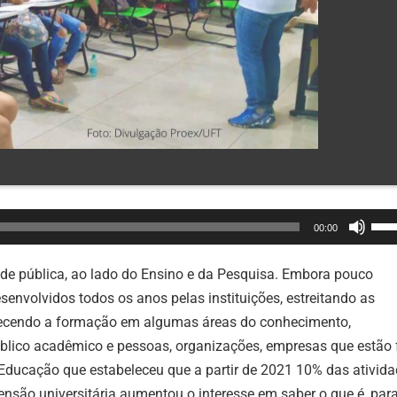
Use
00:00
as
set
ade pública, ao lado do Ensino e da Pesquisa. Embora pouco
par
senvolvidos todos os anos pelas instituições, estreitando as
cim
lecendo a formação em algumas áreas do conhecimento,
ou
blico acadêmico e pessoas, organizações, empresas que estão 
par
 Educação que estabeleceu que a partir de 2021 10% das ativid
bai
nsão universitária aumentou o interesse em saber o que é, par