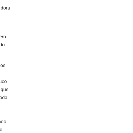
adora
vem
ndo
dos
ouco
 que
cada
ndo
io