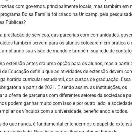
rcerias com governos, principalmente locais, mas também em n
o
programa Bolsa Família foi criado na Unicamp, pela pesquisad
as Públicas?
da prestação de serviços, das parcerias com comunidades, gove
projetos também servem para os alunos colocarem em prática o 
 ampliando sua visão de mundo e também sua rede de contato
 na extensão antes era uma opção para os alunos, mas a partir 
l de Educação definiu que as atividades de extensão devem co
ga horária curricular estudantil, dos cursos de graduação. Essa
igatória a partir de 2021. E sendo assim, as instituições, os
ar a oferta de parcerias com diferentes setores da sociedade pa
unos podem ganhar muito com isso e por outro lado, a sociedad
mpliar os vínculos com a universidade, beneficiando a todos.
ais do que nunca, é fundamental entendermos o papel da extens
 na sociedade. Para isso vamos ilustrar alguns tipos de