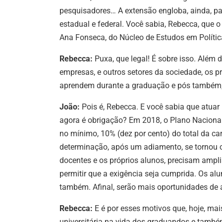
pesquisadores… A extensão engloba, ainda, pa
estadual e federal. Você sabia, Rebecca, que 
Ana Fonseca, do Núcleo de Estudos em Polític
Rebecca:
Puxa, que legal! É sobre isso. Além 
empresas, e outros setores da sociedade, os 
aprendem durante a graduação e pós também,
João:
Pois é, Rebecca. E você sabia que atuar
agora é obrigação? Em 2018,
o Plano Naciona
no mínimo, 10% (dez por cento) do total da car
determinação, após um adiamento, se tornou obr
docentes e os próprios alunos, precisam ampli
permitir que a exigência seja cumprida. Os al
também. Afinal, serão mais oportunidades de a
Rebecca:
E é por esses motivos que, hoje, m
universitária na vida dos graduandos e também