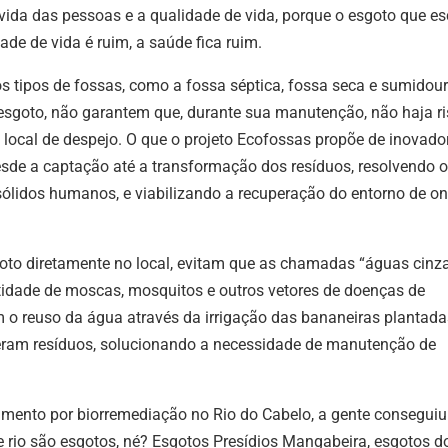
ida das pessoas e a qualidade de vida, porque o esgoto que es
dade de vida é ruim, a saúde fica ruim.
s tipos de fossas, como a fossa séptica, fossa seca e sumidour
 esgoto, não garantem que, durante sua manutenção, não haja r
 local de despejo. O que o projeto Ecofossas propõe de inovado
esde a captação até a transformação dos resíduos, resolvendo o
sólidos humanos, e viabilizando a recuperação do entorno de o
oto diretamente no local, evitam que as chamadas “águas cinz
tidade de moscas, mosquitos e outros vetores de doenças de
m o reuso da água através da irrigação das bananeiras plantada
geram resíduos, solucionando a necessidade de manutenção de
amento por biorremediação no Rio do Cabelo, a gente conseguiu
rio são esgotos, né? Esgotos Presídios Mangabeira, esgotos d