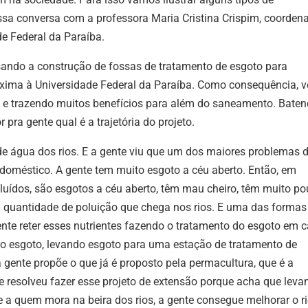
sa conversa com a professora Maria Cristina Crispim, coorden
de Federal da Paraíba.
isando a construção de fossas de tratamento de esgoto para
óxima à Universidade Federal da Paraíba. Como consequência, 
 e trazendo muitos benefícios para além do saneamento. Bate
pra gente qual é a trajetória do projeto.
de água dos rios. E a gente viu que um dos maiores problemas 
o doméstico. A gente tem muito esgoto a céu aberto. Então, em
oluídos, são esgotos a céu aberto, têm mau cheiro, têm muito p
ssa quantidade de poluição que chega nos rios. E uma das formas
gente reter esses nutrientes fazendo o tratamento do esgoto em 
ndo esgoto, levando esgoto para uma estação de tratamento de
gente propõe o que já é proposto pela permacultura, que é a
te resolveu fazer esse projeto de extensão porque acha que leva
 a quem mora na beira dos rios, a gente consegue melhorar o r