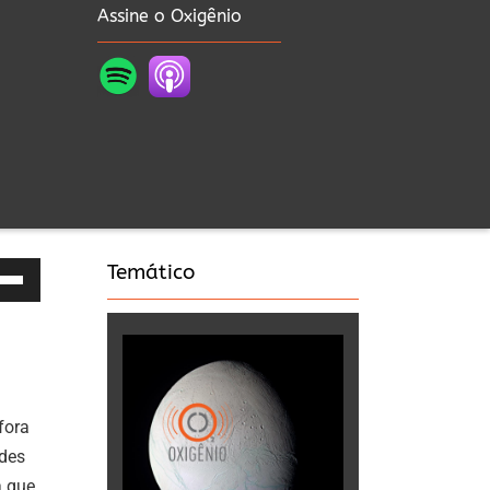
Assine o Oxigênio
Temático
as
a
a
fora
a
ades
xo
a que