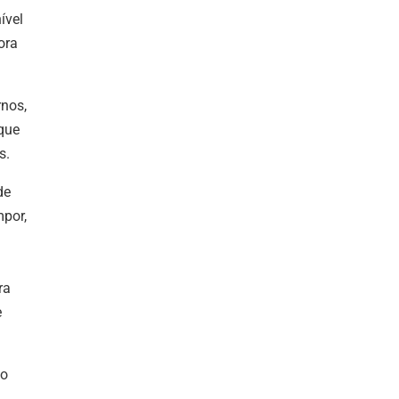
ível
ora
rnos,
que
s.
de
mpor,
ra
e
ão