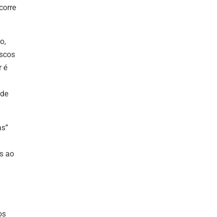
corre
o,
iscos
r é
nde
as”
s ao
os