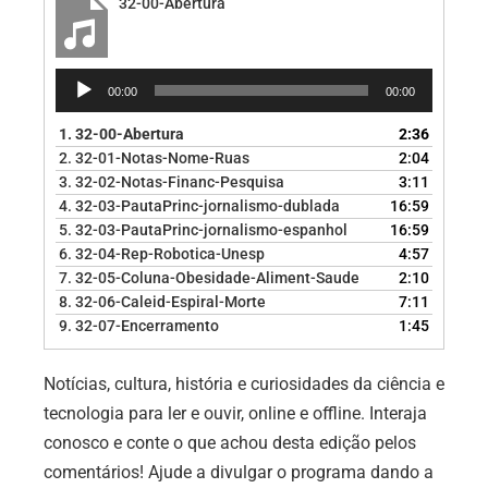
32-00-Abertura
Tocador
00:00
00:00
de
áudio
1.
32-00-Abertura
2:36
2.
32-01-Notas-Nome-Ruas
2:04
3.
32-02-Notas-Financ-Pesquisa
3:11
4.
32-03-PautaPrinc-jornalismo-dublada
16:59
5.
32-03-PautaPrinc-jornalismo-espanhol
16:59
6.
32-04-Rep-Robotica-Unesp
4:57
7.
32-05-Coluna-Obesidade-Aliment-Saude
2:10
8.
32-06-Caleid-Espiral-Morte
7:11
9.
32-07-Encerramento
1:45
Notícias, cultura, história e curiosidades da ciência e
tecnologia para ler e ouvir, online e offline. Interaja
conosco e conte o que achou desta edição pelos
comentários! Ajude a divulgar o programa dando a