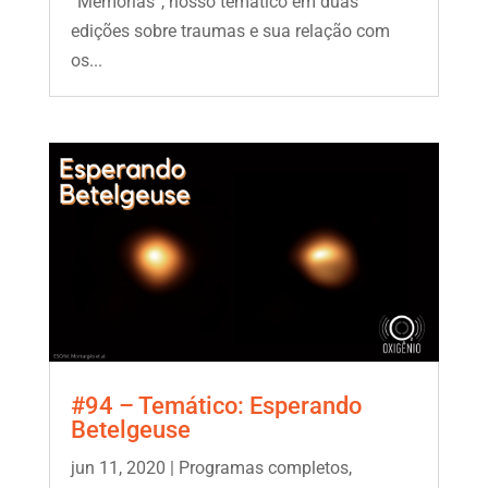
“Memórias”, nosso temático em duas
edições sobre traumas e sua relação com
os...
#94 – Temático: Esperando
Betelgeuse
jun 11, 2020
|
Programas completos
,