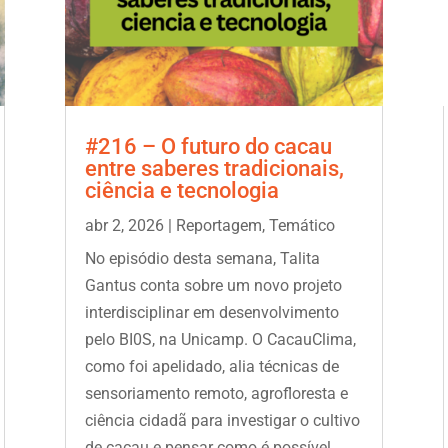
#216 – O futuro do cacau
entre saberes tradicionais,
ciência e tecnologia
abr 2, 2026
|
Reportagem
,
Temático
No episódio desta semana, Talita
Gantus conta sobre um novo projeto
interdisciplinar em desenvolvimento
pelo BI0S, na Unicamp. O CacauClima,
como foi apelidado, alia técnicas de
sensoriamento remoto, agrofloresta e
ciência cidadã para investigar o cultivo
de cacau e pensar como é possível