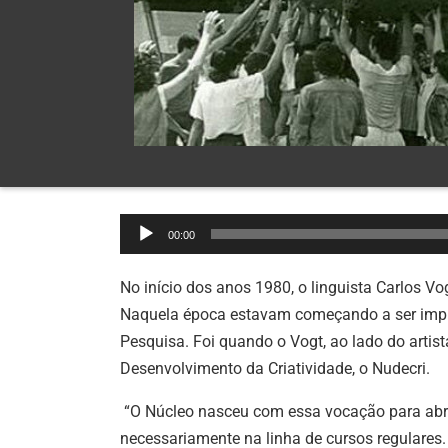
Tocador
00:00
de
áudio
No início dos anos 1980, o linguista Carlos V
Naquela época estavam começando a ser imple
Pesquisa. Foi quando o Vogt, ao lado do artis
Desenvolvimento da Criatividade, o Nudecri.
“O Núcleo nasceu com essa vocação para abrig
necessariamente na linha de cursos regulares. 