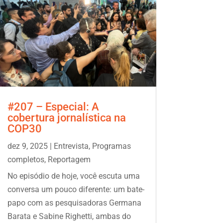
#207 – Especial: A
cobertura jornalística na
COP30
dez 9, 2025
|
Entrevista
,
Programas
completos
,
Reportagem
No episódio de hoje, você escuta uma
conversa um pouco diferente: um bate-
papo com as pesquisadoras Germana
Barata e Sabine Righetti, ambas do