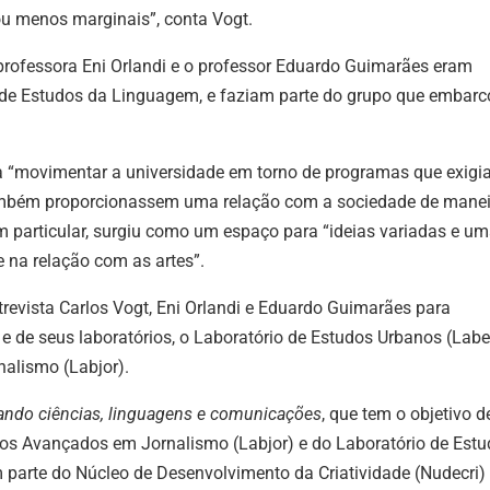
u menos marginais”, conta Vogt.
aum
ou
 professora Eni Orlandi e o professor Eduardo Guimarães eram
dimi
o de Estudos da Linguagem, e faziam parte do grupo que embar
o
vol
a “movimentar a universidade em torno de programas que exig
mbém proporcionassem uma relação com a sociedade de manei
m particular, surgiu como um espaço para “ideias variadas e u
 na relação com as artes”.
ntrevista Carlos Vogt, Eni Orlandi e Eduardo Guimarães para
e de seus laboratórios, o Laboratório de Estudos Urbanos (Labe
alismo (Labjor).
ando ciências, linguagens e comunicações
, que tem o objetivo d
dos Avançados em Jornalismo (Labjor) e do Laboratório de Est
 parte do Núcleo de Desenvolvimento da Criatividade (Nudecri)