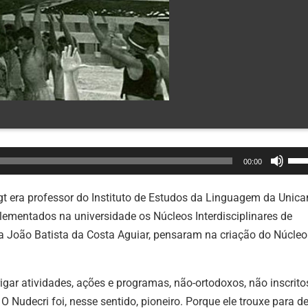
Use
00:00
as
set
ogt era professor do Instituto de Estudos da Linguagem da Unic
par
mentados na universidade os Núcleos Interdisciplinares de
cim
ta João Batista da Costa Aguiar, pensaram na criação do Núcleo
ou
par
ar atividades, ações e programas, não-ortodoxos, não inscrito
bai
O Nudecri foi, nesse sentido, pioneiro. Porque ele trouxe para d
par