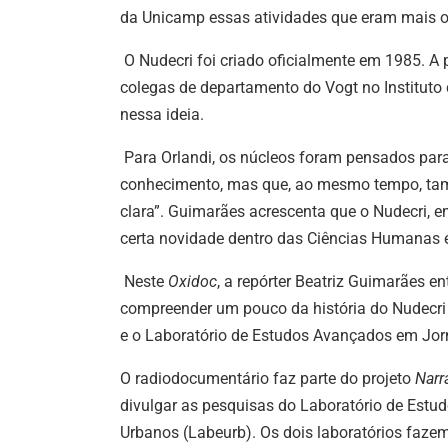
da Unicamp essas atividades que eram mais o
O Nudecri foi criado oficialmente em 1985. A
colegas de departamento do Vogt no Institut
nessa ideia.
Para Orlandi, os núcleos foram pensados par
conhecimento, mas que, ao mesmo tempo, ta
clara”. Guimarães acrescenta que o Nudecri, e
certa novidade dentro das Ciências Humanas e
Neste
Oxidoc
, a repórter Beatriz Guimarães e
compreender um pouco da história do Nudecri 
e o Laboratório de Estudos Avançados em Jorn
O radiodocumentário faz parte do projeto
Narr
divulgar as pesquisas do Laboratório de Estu
Urbanos (Labeurb). Os dois laboratórios fazem