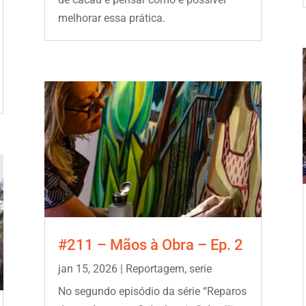
melhorar essa prática.
#211 – Mãos à Obra – Ep. 2
jan 15, 2026
|
Reportagem
,
serie
No segundo episódio da série “Reparos