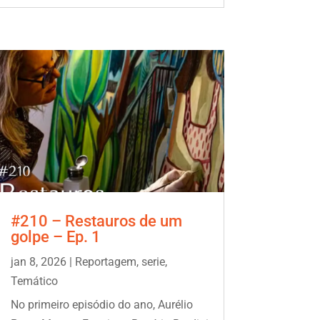
#210 – Restauros de um
golpe – Ep. 1
jan 8, 2026
|
Reportagem
,
serie
,
Temático
No primeiro episódio do ano, Aurélio