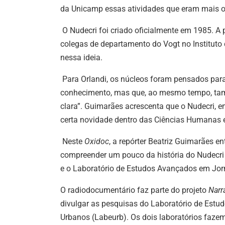
da Unicamp essas atividades que eram mais o
O Nudecri foi criado oficialmente em 1985. A
colegas de departamento do Vogt no Institut
nessa ideia.
Para Orlandi, os núcleos foram pensados par
conhecimento, mas que, ao mesmo tempo, ta
clara”. Guimarães acrescenta que o Nudecri, e
certa novidade dentro das Ciências Humanas e
Neste
Oxidoc
, a repórter Beatriz Guimarães e
compreender um pouco da história do Nudecri 
e o Laboratório de Estudos Avançados em Jorn
O radiodocumentário faz parte do projeto
Narr
divulgar as pesquisas do Laboratório de Estu
Urbanos (Labeurb). Os dois laboratórios fazem