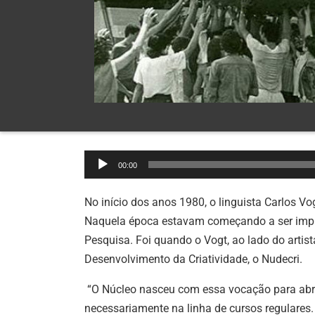
Tocador
00:00
de
áudio
No início dos anos 1980, o linguista Carlos V
Naquela época estavam começando a ser imple
Pesquisa. Foi quando o Vogt, ao lado do artis
Desenvolvimento da Criatividade, o Nudecri.
“O Núcleo nasceu com essa vocação para abrig
necessariamente na linha de cursos regulares. 