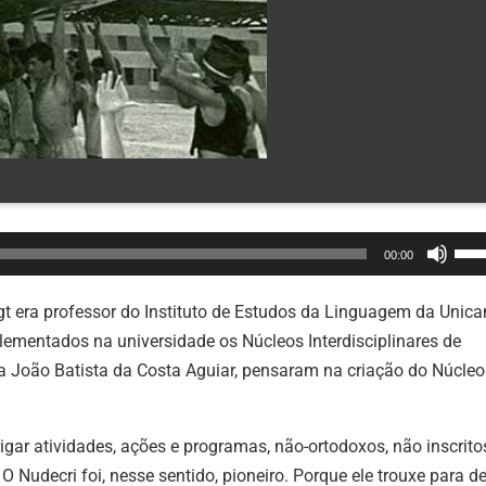
Use
00:00
as
set
ogt era professor do Instituto de Estudos da Linguagem da Unic
par
mentados na universidade os Núcleos Interdisciplinares de
cim
ta João Batista da Costa Aguiar, pensaram na criação do Núcleo
ou
par
ar atividades, ações e programas, não-ortodoxos, não inscrito
bai
O Nudecri foi, nesse sentido, pioneiro. Porque ele trouxe para d
par