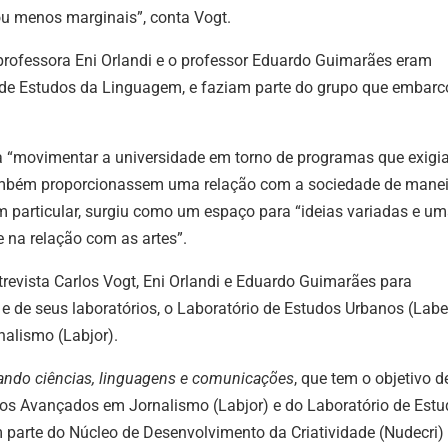
u menos marginais”, conta Vogt.
aum
ou
 professora Eni Orlandi e o professor Eduardo Guimarães eram
dimi
o de Estudos da Linguagem, e faziam parte do grupo que embar
o
vol
a “movimentar a universidade em torno de programas que exig
mbém proporcionassem uma relação com a sociedade de manei
m particular, surgiu como um espaço para “ideias variadas e u
 na relação com as artes”.
ntrevista Carlos Vogt, Eni Orlandi e Eduardo Guimarães para
e de seus laboratórios, o Laboratório de Estudos Urbanos (Labe
alismo (Labjor).
ando ciências, linguagens e comunicações
, que tem o objetivo d
dos Avançados em Jornalismo (Labjor) e do Laboratório de Est
 parte do Núcleo de Desenvolvimento da Criatividade (Nudecri)