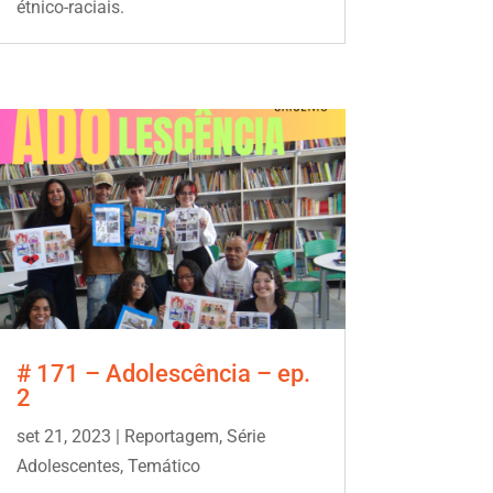
étnico-raciais.
# 171 – Adolescência – ep.
2
set 21, 2023
|
Reportagem
,
Série
Adolescentes
,
Temático