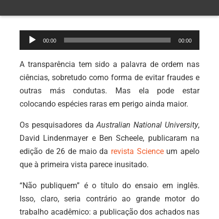
Tocador
00:00
00:00
de
áudio
A transparência tem sido a palavra de ordem nas
ciências, sobretudo como forma de evitar fraudes e
outras más condutas. Mas ela pode estar
colocando espécies raras em
perigo ainda maior.
Os pesquisadores da
Australian National University
,
David Lindenmayer e Ben Scheele, publicaram na
edição de 26 de maio da
revista Science
um apelo
que à primeira vista parece inusitado.
“Não publiquem” é o título do ensaio em inglês.
Isso, claro, seria contrário ao grande motor do
trabalho acadêmico: a publicação dos achados nas