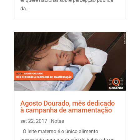
enquete nacional sobre percepção pública
da...
Agosto Dourado, mês dedicado
à campanha de amamentação
set 22, 2017
|
Notas
O leite materno é o único alimento
necessário para a nutrição de bebês até os