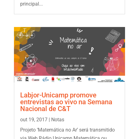
principal...
Labjor-Unicamp promove
entrevistas ao vivo na Semana
Nacional de C&T
out 19, 2017
|
Notas
Projeto ‘Matemática no Ar’ será transmitido
via Web Rádio Unicamp Matemática ou