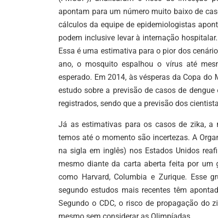
apontam para um número muito baixo de casos,
cálculos da equipe de epidemiologistas apon
podem inclusive levar à internação hospitala
Essa é uma estimativa para o pior dos cenár
ano, o mosquito espalhou o vírus até mes
esperado. Em 2014, às vésperas da Copa do
estudo sobre a previsão de casos de dengue 
registrados, sendo que a previsão dos cientista
Já as estimativas para os casos de zika, a
temos até o momento são incertezas. A Orga
na sigla em inglês) nos Estados Unidos reaf
mesmo diante da carta aberta feita por um g
como Harvard, Columbia e Zurique. Esse g
segundo estudos mais recentes têm apontad
Segundo o CDC, o risco de propagação do zik
mesmo sem considerar as Olimpíadas.