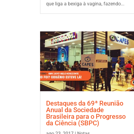
que liga a bexiga à vagina, fazendo...
Destaques da 69ª Reunião
Anual da Sociedade
Brasileira para o Progresso
da Ciência (SBPC)
ago 23, 2017
|
Notas