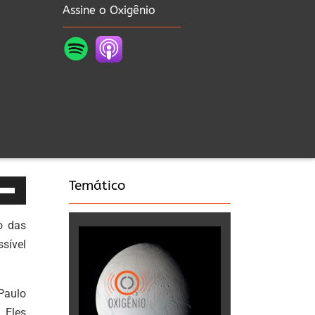
Assine o Oxigênio
Temático
as
o das
a
sível
a
Paulo
a
 Eles