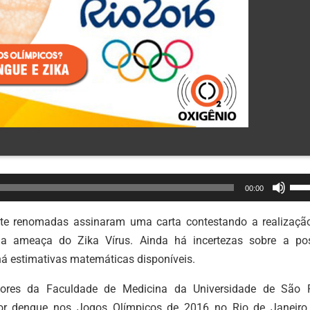
Use
00:00
as
set
te renomadas assinaram uma carta contestando a realizaçã
par
a ameaça do Zika Vírus. Ainda há incertezas sobre a pos
cim
á estimativas matemáticas disponíveis.
ou
ores da Faculdade de Medicina da Universidade de São 
par
or dengue nos Jogos Olímpicos de 2016 no Rio de Janeiro.