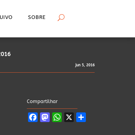
UIVO
SOBRE
2016
jun 5, 2016
Compartilhar
Facebook
Mastodon
WhatsApp
X
Share