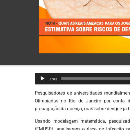
Tocador
00:00
de
áudio
Pesquisadores de universidades mundialmen
Olimpíadas no Rio de Janeiro por conta d
propagação da doença, mas sobre dengue já h
Usando modelagem matemática, pesquisad
(FMUSP), analisaram o risco de infecção p