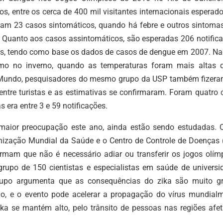
bai
 entre os cerca de 400 mil visitantes internacionais esperado
par
tam 23 casos sintomáticos, quando há febre e outros sintomas
aum
r. Quanto aos casos assintomáticos, são esperadas 206 notific
ou
ios, tendo como base os dados de casos de dengue em 2007. Na
dimi
mo no inverno, quando as temperaturas foram mais altas 
o
 Mundo, pesquisadores do mesmo grupo da USP também fizer
vol
entre turistas e as estimativas se confirmaram. Foram quatro 
s era entre 3 e 59 notificações.
 maior preocupação este ano, ainda estão sendo estudadas. 
nização Mundial da Saúde e o Centro de Controle de Doenças 
irmam que não é necessário adiar ou transferir os jogos olímp
rupo de 150 cientistas e especialistas em saúde de universi
rupo argumenta que as consequências do zika são muito gr
o, e o evento pode acelerar a propagação do vírus mundialm
a se mantém alto, pelo trânsito de pessoas nas regiões afet