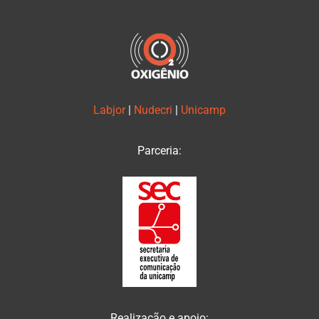
Labjor
|
Nudecri
|
Unicamp
Parceria:
Realização e apoio: