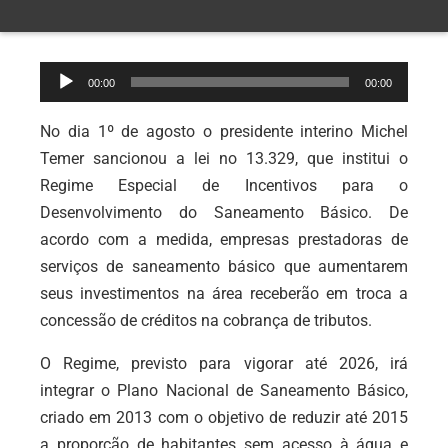
Tocador
00:00
00:00
de
áudio
No dia 1º de agosto o presidente interino Michel
Temer sancionou a lei no 13.329, que institui o
Regime Especial de Incentivos para o
Desenvolvimento do Saneamento Básico. De
acordo com a medida, empresas prestadoras de
serviços de saneamento básico que aumentarem
seus investimentos na área receberão em troca a
concessão de créditos na cobrança de tributos.
O Regime, previsto para vigorar até 2026, irá
integrar o Plano Nacional de Saneamento Básico,
criado em 2013 com o objetivo de reduzir até 2015
a proporção de habitantes sem acesso à água e