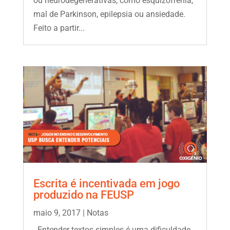
ou neurodegenerativas, como esquizofrenia,
mal de Parkinson, epilepsia ou ansiedade.
Feito a partir...
Escrita é incentivada em jogo
produzido na FEUSP
maio 9, 2017
|
Notas
Entender textos simples é uma dificuldade