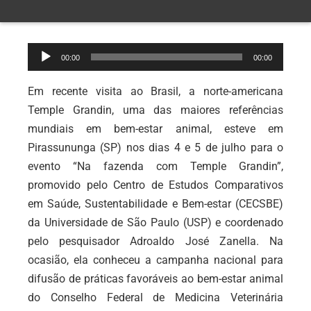
Tocador
00:00
00:00
de
áudio
Em recente visita ao Brasil, a norte-americana
Temple Grandin, uma das maiores referências
mundiais em bem-estar animal, esteve em
Pirassununga (SP) nos dias 4 e 5 de julho para o
evento “Na fazenda com Temple Grandin”,
promovido pelo Centro de Estudos Comparativos
em Saúde, Sustentabilidade e Bem-estar (CECSBE)
da Universidade de São Paulo (USP) e coordenado
pelo pesquisador Adroaldo José Zanella. Na
ocasião, ela conheceu a campanha nacional para
difusão de práticas favoráveis ao bem-estar animal
do Conselho Federal de Medicina Veterinária