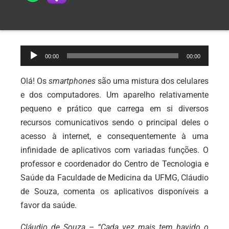
Tocador
00:00
00:00
de
áudio
Olá! Os
smartphones
são uma mistura dos celulares
e dos computadores. Um aparelho relativamente
pequeno e prático que carrega em si diversos
recursos comunicativos sendo o principal deles o
acesso à internet, e consequentemente à uma
infinidade de aplicativos com variadas funções. O
professor e coordenador do Centro de Tecnologia e
Saúde da Faculdade de Medicina da UFMG, Cláudio
de Souza, comenta os aplicativos disponíveis a
favor da saúde.
Cláudio de Souza – “Cada vez mais tem havido o