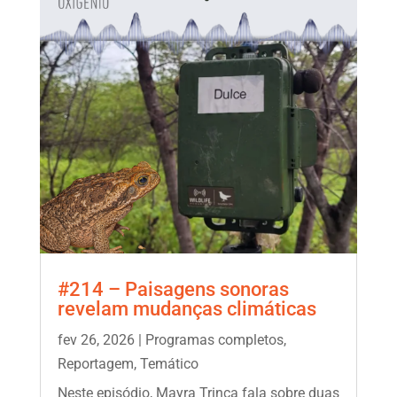
#214 – Paisagens sonoras
revelam mudanças climáticas
fev 26, 2026
|
Programas completos
,
Reportagem
,
Temático
Neste episódio, Mayra Trinca fala sobre duas