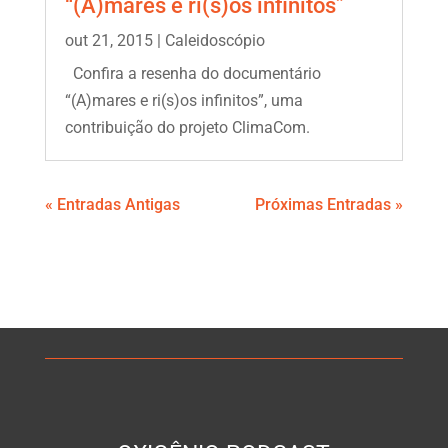
“(A)mares e ri(s)os infinitos”
out 21, 2015
|
Caleidoscópio
Confira a resenha do documentário
“(A)mares e ri(s)os infinitos”, uma
contribuição do projeto ClimaCom.
« Entradas Antigas
Próximas Entradas »