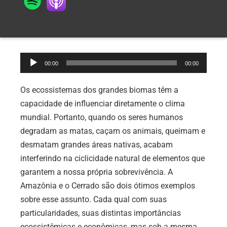
Tocador
00:00
00:00
de
áudio
Os ecossistemas dos grandes biomas têm a
capacidade de influenciar diretamente o clima
mundial. Portanto, quando os seres humanos
degradam as matas, caçam os animais, queimam e
desmatam grandes áreas nativas, acabam
interferindo na ciclicidade natural de elementos que
garantem a nossa própria sobrevivência. A
Amazônia e o Cerrado são dois ótimos exemplos
sobre esse assunto. Cada qual com suas
particularidades, suas distintas importâncias
ecossistêmicas e econômicas, mas sob a mesma