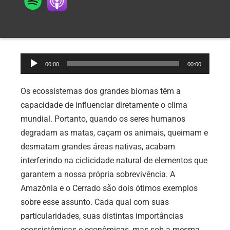
Tocador
00:00
00:00
de
áudio
Os ecossistemas dos grandes biomas têm a
capacidade de influenciar diretamente o clima
mundial. Portanto, quando os seres humanos
degradam as matas, caçam os animais, queimam e
desmatam grandes áreas nativas, acabam
interferindo na ciclicidade natural de elementos que
garantem a nossa própria sobrevivência. A
Amazônia e o Cerrado são dois ótimos exemplos
sobre esse assunto. Cada qual com suas
particularidades, suas distintas importâncias
ecossistêmicas e econômicas, mas sob a mesma