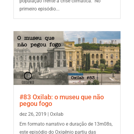
população frente a crise climática. No
primeiro episódio...
#83 Oxilab: o museu que não
pegou fogo
dez 26, 2019
|
Oxilab
Em formato narrativo e duração de 13m08s,
este episódio do Oxigênio partiu das