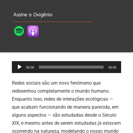
Assine o Oxigênio
Tocador
00:00
00:00
de
áudio
Redes sociais são um novo fenômeno que
redesenhou completamente o mundo humano.
Enquanto isso, redes de interações ecológicas —
que acabam funcionando de maneira parecida, em
alguns aspectos — são estudadas desde o Século
XIX, e mesmo antes de serem estudadas já estavam
ocorrendo na natureza, modelando o nosso mundo