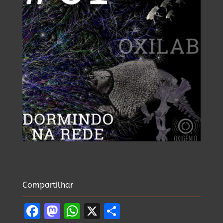
Compartilhar
Facebook
Mastodon
WhatsApp
X
Share