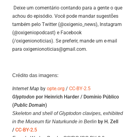
Deixe um comentário contando para a gente o que
achou do episódio. Você pode mandar sugestões
também pelo Twitter (@oxigenio_news), Instagram
(@oxigeniopodcast) e Facebook
(/oxigenionoticias). Se preferir, mande um e-mail
para oxigenionoticias@gmail.com.
Crédito das imagens:
Internet Map
by
opte.org
/
CC-BY-2.5
Glyptodon
por Heinrich Harder / Domínio Público
(
Public Domain
)
Skeleton and shell of Glyptodon clavipes, exhibited
by H. Zell
in the Museum für Naturkunde in Berlin
/
CC-BY-2.5