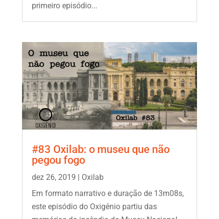
primeiro episódio...
#83 Oxilab: o museu que não
pegou fogo
dez 26, 2019
|
Oxilab
Em formato narrativo e duração de 13m08s,
este episódio do Oxigênio partiu das