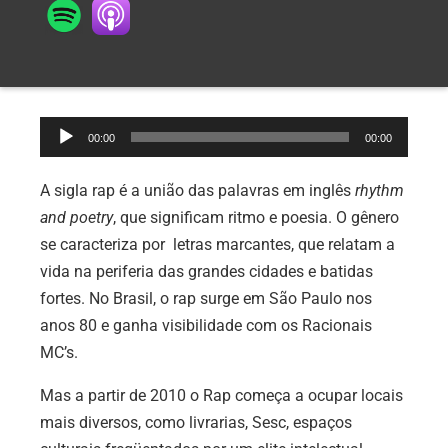
Tocador
00:00
00:00
de
áudio
A sigla rap é a união das palavras em inglês
rhythm
and poetry
, que significam ritmo e poesia. O gênero
se caracteriza por letras marcantes, que relatam a
vida na periferia das grandes cidades e batidas
fortes. No Brasil, o rap surge em São Paulo nos
anos 80 e ganha visibilidade com os Racionais
MC’s.
Mas a partir de 2010 o Rap começa a ocupar locais
mais diversos, como livrarias, Sesc, espaços