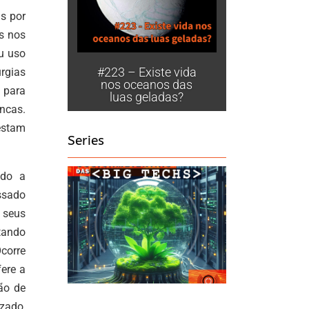
xo
s por
a
as nos
entar
u uso
#223 – Existe vida
rgias
nuir
nos oceanos das
 para
luas geladas?
ancas.
ume.
estam
Series
ndo a
ssado
r seus
ntando
corre
fere a
ão de
izado,