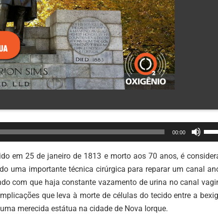
Use
00:00
as
set
do em 25 de janeiro de 1813 e morto aos 70 anos, é consider
par
ido uma importante técnica cirúrgica para reparar um canal an
cim
zendo com que haja constante vazamento de urina no canal vagi
ou
mplicações que leva à morte de células do tecido entre a bexi
par
m uma merecida estátua na cidade de Nova Iorque.