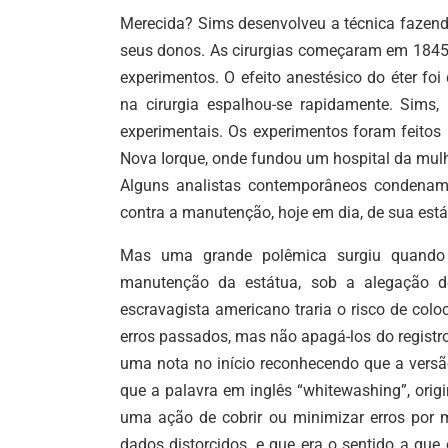
Merecida? Sims desenvolveu a técnica fazend
seus donos. As cirurgias começaram em 1845 e
experimentos. O efeito anestésico do éter f
na cirurgia espalhou-se rapidamente. Sims
experimentais. Os experimentos foram feito
Nova Iorque, onde fundou um hospital da mulhe
Alguns analistas contemporâneos condenam 
contra a manutenção, hoje em dia, de sua está
Mas uma grande polêmica surgiu quando a
manutenção da estátua, sob a alegação d
escravagista americano traria o risco de colo
erros passados, mas não apagá-los do registro. 
uma nota no início reconhecendo que a versão
que a palavra em inglês “whitewashing”, origi
uma ação de cobrir ou minimizar erros por 
dados distorcidos, e que era o sentido a que o