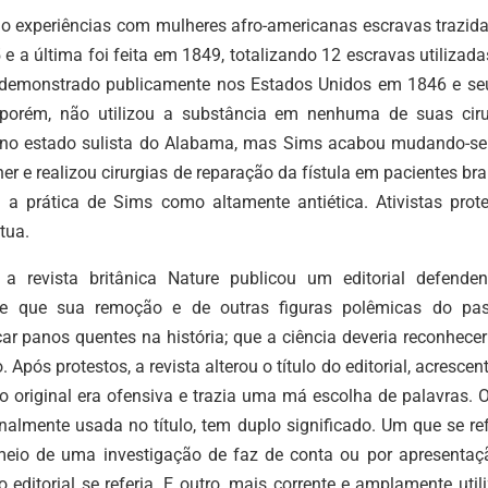
bai
o experiências com mulheres afro-americanas escravas trazida
par
 a última foi feita em 1849, totalizando 12 escravas utilizad
aum
oi demonstrado publicamente nos Estados Unidos em 1846 e se
ou
, porém, não utilizou a substância em nenhuma de suas ciru
dimi
s no estado sulista do Alabama, mas Sims acabou mudando-se
o
r e realizou cirurgias de reparação da fístula em pacientes br
vol
a prática de Sims como altamente antiética. Ativistas prot
tua.
 revista britânica Nature publicou um editorial defende
e que sua remoção e de outras figuras polêmicas do pa
car panos quentes na história; que a ciência deveria reconhece
Após protestos, a revista alterou o título do editorial, acresce
 original era ofensiva e trazia uma má escolha de palavras. O
nalmente usada no título, tem duplo significado. Um que se re
meio de uma investigação de faz de conta ou por apresentaç
 editorial se referia. E outro, mais corrente e amplamente util