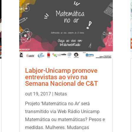
Labjor-Unicamp promove
entrevistas ao vivo na
Semana Nacional de C&T
out 19, 2017
|
Notas
Projeto ‘Matemática no Ar’ será
transmitido via Web Rádio Unicamp
Matemática ou matemáticas? Pesos e
medidas. Mulheres. Mudanças