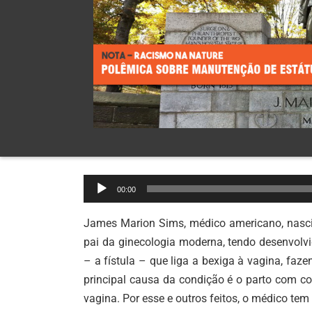
Tocador
00:00
de
áudio
James Marion Sims, médico americano, nasci
pai da ginecologia moderna, tendo desenvolv
– a fístula – que liga a bexiga à vagina, fa
principal causa da condição é o parto com co
vagina. Por esse e outros feitos, o médico te