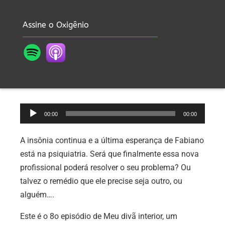
Assine o Oxigênio
Tocador
00:00
00:00
de
áudio
A insônia continua e a última esperança de Fabiano
está na psiquiatria. Será que finalmente essa nova
profissional poderá resolver o seu problema? Ou
talvez o remédio que ele precise seja outro, ou
alguém….
Este é o 8o episódio de Meu divã interior, um