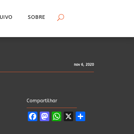
UIVO
SOBRE
nov 6, 2020
Compartilhar
Facebook
Mastodon
WhatsApp
X
Share