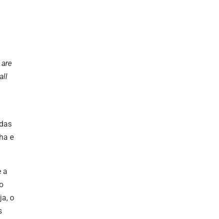
 are
all
 das
ha e
e a
o
ja, o
s