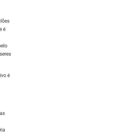
ilões
e é
pelo
seres
ivo é
das
ria