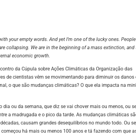
with your empty words.
And yet I’m one of the lucky ones. People
re collapsing. We are in the beginning of a mass extinction, and 
eternal economic growth.
ncontro da Cúpula sobre Ações Climáticas da Organização das
res de cientistas vêm se movimentando para diminuir os danos
nal, o que são mudanças climáticas? O que ela impacta na min
o dia ou da semana, que diz se vai chover mais ou menos, ou s
entre a madrugada e o pico da tarde.
As mudanças climáticas sã
e décadas, causam grandes desequilíbrios no mundo todo.
Ou se
e começou há mais ou menos 100 anos e tá fazendo com que a