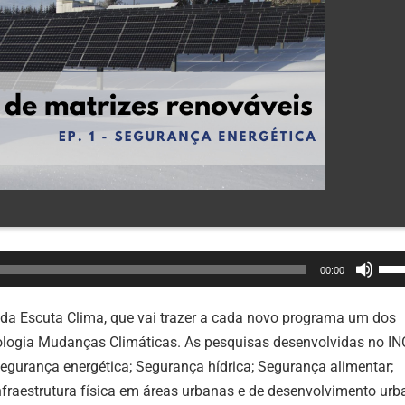
Use
00:00
as
set
ulada Escuta Clima, que vai trazer a cada novo programa um dos
par
nologia Mudanças Climáticas. As pesquisas desenvolvidas no I
cim
egurança energética; Segurança hídrica; Segurança alimentar;
ou
nfraestrutura física em áreas urbanas e de desenvolvimento urb