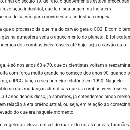
 final do século 19, de fato, o que Arrhenius estava preocupad
 revolução industrial, que tem sua origem na Inglaterra,
ueima de carvão para movimentar a indústria europeia.
dia que o processo da queima do carvão gera o CO
2
.
E com o te
gás na atmosfera seria o aquecimento do planeta. E foi exata
demos dos combustíveis fósseis até hoje, seja o carvão ou o
ga, é só nos anos 60 e 70, que os cientistas voltam a reexamina
 volta com força muito grande no começo dos anos 90, quando o
a, o IPCC, lança o seu primeiro relatório em 1990. Naquele
roblema das mudanças climáticas que os combustíveis fósseis
, 30 anos depois disso, já sabemos, já entendemos ainda melho
m relação à era pré-industrial, ou seja, em relação ao comecin
 elevado do que era naquele momento.
er geleiras, elevar o nível do mar, e deixar as chuvas, furacões,