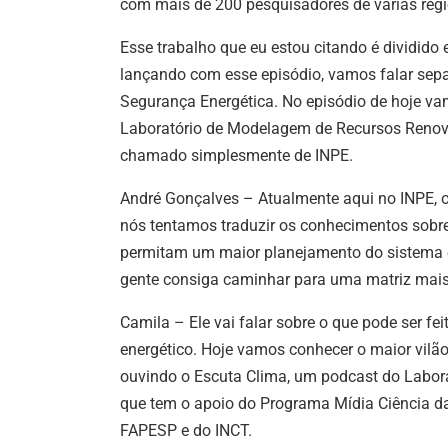
com mais de 200 pesquisadores de várias regiõe
Esse trabalho que eu estou citando é dividid
lançando com esse episódio, vamos falar se
Segurança Energética.
No episódio de hoje va
Laboratório de Modelagem de Recursos Renováv
chamado simplesmente de INPE.
André Gonçalves –
Atualmente aqui no INPE, 
nós tentamos traduzir os conhecimentos sobre
permitam um maior planejamento do sistema el
gente consiga caminhar para uma matriz mais
Camila – Ele vai falar sobre o que pode ser f
energético.
Hoje vamos conhecer o maior vilão
ouvindo o Escuta Clima, u
m podcast do Labora
que tem o apoio do Programa Mídia Ciência d
FAPESP e do INCT.