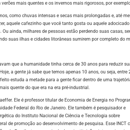
 verões mais quentes e os invernos mais rigorosos, por exemplo
emos, como chuvas intensas e secas mais prolongadas e, até m
zer, aquele cafezinho que você tanto gosta ou aquele adocicado
s.
Ou ainda, milhares de pessoas estão perdendo suas casas, se
endo suas ilhas e cidades litorâneas sumirem por completo do 
avam que a humanidade tinha cerca de 30 anos para reduzir su
Hoje, a gente já sabe que temos apenas 10 anos, ou seja, entre
eito estuda a metade para a gente ficar dentro de uma trajetóri
is quente do que era na era pré-industrial.
effer. Ele é professor titular de Economia de Energia no Progr
idade Federal do Rio de Janeiro. Ele também é pesquisador e
tica do Instituto Nacional de Ciência e Tecnologia sobre
eral de promoção ao desenvolvimento de pesquisa. Esse INCT 