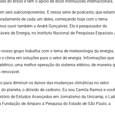
s do Brasil e tem o apoio de doze instituições internacionais.
o em seis subcomponentes. E nessa série de podcasts, que esta
paradamente de cada um deles, começando hoje com o tema
mos ouvir também o André Gonçalves. Ele é pesquisador do
eis de Energia, no Instituto Nacional de Pesquisas Espaciais 
o nosso grupo trabalha com o tema de meteorologia da energia,
 o clima em soluções para o setor de energia. Informações que
étrico, uma melhor operação do sistema elétrico, de maneira 
 renovável.
eito para diminuir os danos das mudanças climáticas no setor
 do planeta, o dióxido de carbono. Eu sou Camila Ramos e você
tório de Estudos Avançados em Jornalismo da Unicamp, o Labj
a Fundação de Amparo à Pesquisa do Estado de São Paulo, a