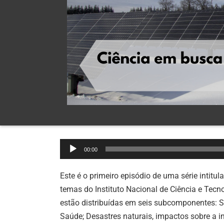
Tocador
00:00
de
áudio
Este é o primeiro episódio de uma série intit
temas do Instituto Nacional de Ciência e Tec
estão distribuídas em seis subcomponentes: S
Saúde; Desastres naturais, impactos sobre a i