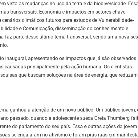
par
em vista as mudanças no uso da terra e da biodiversidade. Ess
bai
emas transversais: Economia e impactos em setores-chave;
par
cenários climáticos futuros para estudos de Vulnerabilidade-
aum
abilidade e Comunicação, disseminação do conhecimento e
ou
ma faz parte desse último tema transversal, sendo uma nova se
dimi
nio.
o
dio inaugural, apresentando os impactos que já são observados
vol
cas causadas principalmente pela ação humana. Os cientistas
esquisas que buscam soluções na área de energia, que reduzam
tema ganhou a
atenção
de um novo público. Um público jovem, 
o ano passado, q
uando a adolescente
sueca
Greta Thumberg fal
frente do parlamento do seu país. E
ssa e outras ações da jovem
essoas se engajaram no ativismo e foram pras ruas em manifest