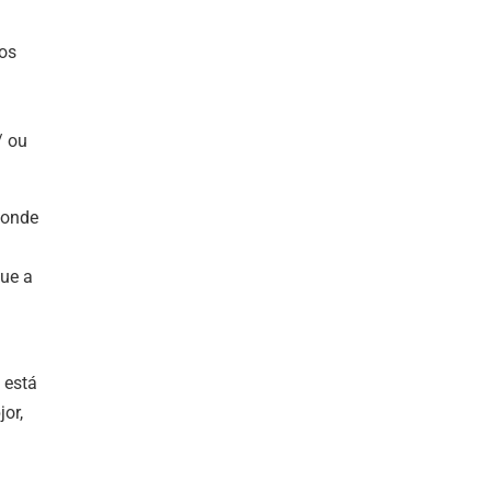
mos
/ ou
 onde
que a
 está
or,