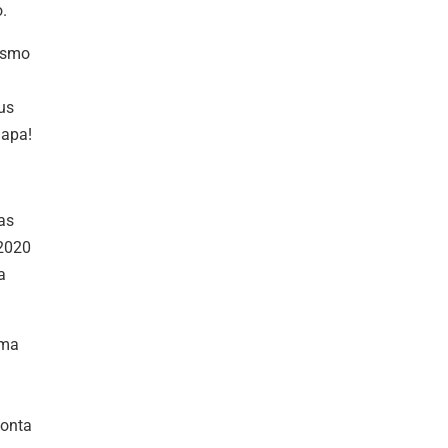
.
esmo
us
mapa!
as
 2020
a
ama
conta