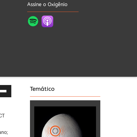
Assine o Oxigênio
Temático
as
a
NCT
a
ano;