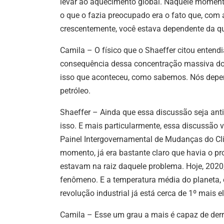
levar ao aquecimento global.
Naquele momento,
o que o fazia preocupado era o fato que, com a
crescentemente, você estava dependente da q
Camila – O físico que o Shaeffer citou enten
consequência dessa concentração massiva do 
isso que aconteceu, como sabemos. Nós depen
petróleo.
Shaeffer –
Ainda que essa discussão seja anti
isso. E mais particularmente, essa discussão
Painel Intergovernamental de Mudanças do Clim
momento, já era bastante claro que havia o p
estavam na raiz daquele problema. Hoje, 2020
fenômeno. E a temperatura média do planeta, e
revolução industrial já está cerca de 1º mais
Camila – Esse um grau a mais é capaz de derret