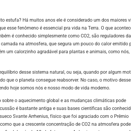
ito estufa?
Há muitos anos ele é considerado um dos maiores v
que esse fenômeno é essencial pra vida na Terra.
O que acontec
também é conhecido simplesmente como CO
2,
são reguladores da
a camada na atmosfera, que segura um pouco do calor emitido 
tém um calorzinho agradável para plantas e animais, como nós, 
ilíbrio desse sistema natural, ou seja, quando por algum mot
do que o planeta consegue reabsorver.
No caso, o motivo desse
vivendo hoje somos nós e nosso modo de vida moderno.
o sobre o aquecimento global e as mudanças climáticas pode
iscussão é bastante antiga e suas bases científicas são conheci
 sueco Svante Arrhenius, físico que foi agraciado com o Prêmio
 como que a crescente concentração de CO
2
na atmosfera pode