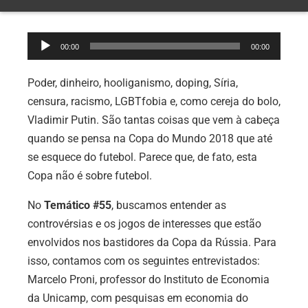
Tocador
00:00
00:00
de
áudio
Poder, dinheiro, hooliganismo, doping, Síria,
censura, racismo, LGBTfobia e, como cereja do bolo,
Vladimir Putin. São tantas coisas que vem à cabeça
quando se pensa na Copa do Mundo 2018 que até
se esquece do futebol. Parece que, de fato, esta
Copa não é sobre futebol.
No
Temático #55
, buscamos entender as
controvérsias e os jogos de interesses que estão
envolvidos nos bastidores da Copa da Rússia. Para
isso, contamos com os seguintes entrevistados:
Marcelo Proni, professor do Instituto de Economia
da Unicamp, com pesquisas em economia do