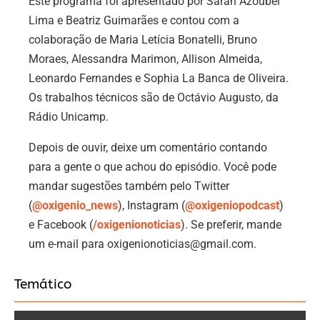
Este programa foi apresentado por Sarah Azoubel
Lima e Beatriz Guimarães e contou com a
colaboração de Maria Letícia Bonatelli, Bruno
Moraes, Alessandra Marimon, Allison Almeida,
Leonardo Fernandes e Sophia La Banca de Oliveira.
Os trabalhos técnicos são de Octávio Augusto, da
Rádio Unicamp.
Depois de ouvir, deixe um comentário contando
para a gente o que achou do episódio. Você pode
mandar sugestões também pelo Twitter
(
@oxigenio_news
), Instagram (
@oxigeniopodcast
)
e Facebook (
/oxigenionoticias
). Se preferir, mande
um e-mail para oxigenionoticias@gmail.com.
Temático