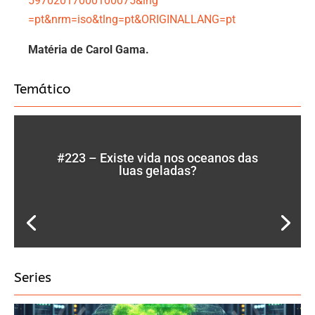
59702017000100075&lng
=pt&nrm=iso&tlng=pt&ORIGINALLANG=pt
Matéria de Carol Gama.
Temático
#223 – Existe vida nos oceanos das
luas geladas?
Series