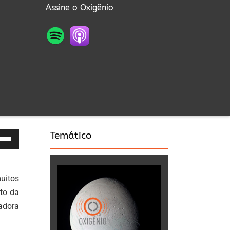
Assine o Oxigênio
Temático
as
a
uitos
a
to da
adora
a