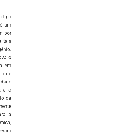
 tipo
 é um
ém por
 tais
ênio.
ava o
da em
io de
idade
ara o
lo da
mente
ara a
mica,
 eram