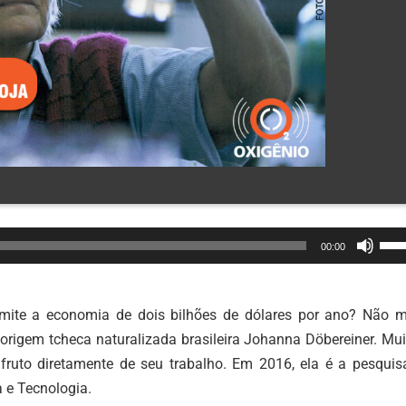
Use
00:00
as
set
par
rmite a economia de dois bilhões de dólares por ano? Não m
cim
rigem tcheca naturalizada brasileira Johanna Döbereiner. Mui
ou
é fruto diretamente de seu trabalho. Em 2016, ela é a pesquis
par
e Tecnologia.