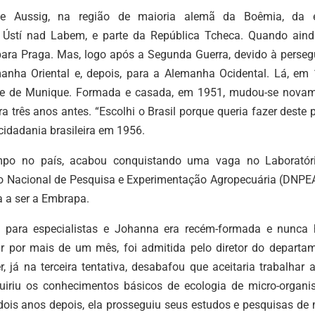
bai
e Aussig, na região de maioria alemã da Boêmia, da 
par
Ústí nad Labem, e parte da República Tcheca. Quando aind
aum
ara Praga. Mas, logo após a Segunda Guerra, devido à perseg
ou
nha Oriental e, depois, para a Alemanha Ocidental. Lá, em 
dimi
ade de Munique. Formada e casada, em 1951, mudou-se novam
o
ra três anos antes. “Escolhi o Brasil porque queria fazer deste 
vol
 cidadania brasileira em 1956.
po no país, acabou conquistando uma vaga no Laboratór
o Nacional de Pesquisa e Experimentação Agropecuária (DNPEA
ia a ser a Embrapa.
 para especialistas e Johanna era recém-formada e nunca 
tir por mais de um mês, foi admitida pelo diretor do departam
 já na terceira tentativa, desabafou que aceitaria trabalhar 
uiriu os conhecimentos básicos de ecologia de micro-organi
ois anos depois, ela prosseguiu seus estudos e pesquisas de