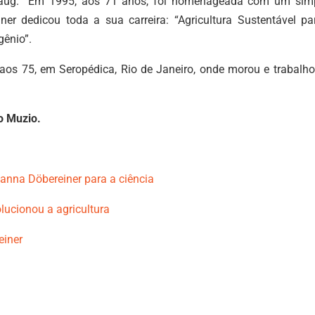
orlaug. Em 1995, aos 71 anos, foi homenageada com um sim
er dedicou toda a sua carreira: “Agricultura Sustentável pa
gênio”.
aos 75, em Seropédica, Rio de Janeiro, onde morou e trabalho
o Muzio.
hanna Döbereiner para a ciência
olucionou a agricultura
einer