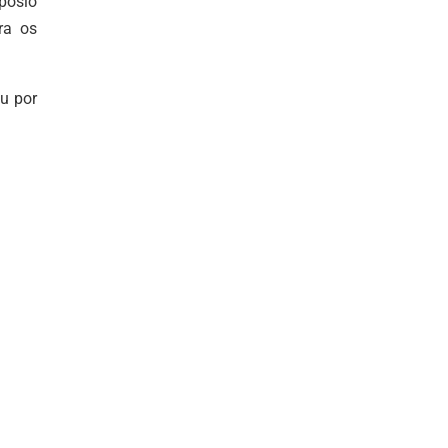
pósio
ra os
u por