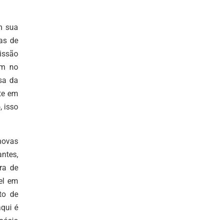
m sua
as de
issão
am no
sa da
nte em
, isso
novas
ntes,
ra de
el em
to de
aqui é