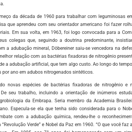
a.
começo da década de 1960 para trabalhar com leguminosas e
isa que aprendeu com seu orientador americano foi fazer rolh
riais. Em sua volta, em 1963, foi logo convocada para a Com
eus colegas que, seguindo a doutrina predominante, insisti
om a adubação mineral, Döbereiner saiu-se vencedora na defe
melhor relação com as bactérias fixadoras de nitrogênio prese
e a adubação artificial, que tem algo custo. Ao longo do tempo
s por ano em adubos nitrogenados sintéticos.
o novas espécies de bactérias fixadoras de nitrogênio e 
De seu trabalho, incluindo a orientação de inúmeros estuda
Agrobiologia da Embrapa. Seria membro da Academia Brasilei
cano. Especula-se ela que tenha sido considerada para o Nob
mbate com a adubação química, rendeu-lhe o reconhecimen
da “Revolução Verde” e Nobel da Paz em 1960. “O que você faz 