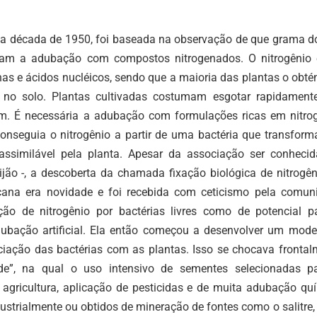
 da década de 1950, foi baseada na observação de que grama do
vam a adubação com compostos nitrogenados. O nitrogênio
nas e ácidos nucléicos, sendo que a maioria das plantas o obt
no solo. Plantas cultivadas costumam esgotar rapidamente
. É necessária a adubação com formulações ricas em nitrog
onseguia o nitrogênio a partir de uma bactéria que transform
ssimilável pela planta. Apesar da associação ser conheci
jão -, a descoberta da chamada fixação biológica de nitrogên
ana era novidade e foi recebida com ceticismo pela comun
ção de nitrogênio por bactérias livres como de potencial p
ubação artificial. Ela então começou a desenvolver um mode
iação das bactérias com as plantas. Isso se chocava frontal
”, na qual o uso intensivo de sementes selecionadas p
agricultura, aplicação de pesticidas e de muita adubação quí
strialmente ou obtidos de mineração de fontes como o salitre,