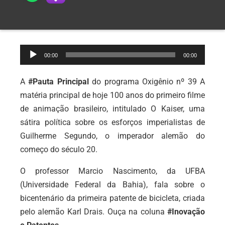
Tocador
00:00
00:00
de
áudio
A
#Pauta Principal
do programa Oxigênio nº 39 A
matéria principal de hoje
100 anos do primeiro filme
de animação brasileiro, intitulado O Kaiser,
uma
sátira política sobre os esforços imperialistas de
Guilherme Segundo, o imperador alemão do
começo do século 20.
O professor Marcio Nascimento, da UFBA
(Universidade Federal da Bahia), fala sobre o
bicentenário da primeira patente de bicicleta, criada
pelo alemão
Karl Drais. Ouça na coluna
#Inovação