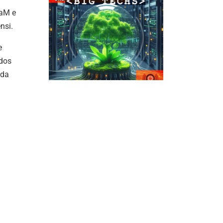
SaM e
nsi.
e
udos
 da