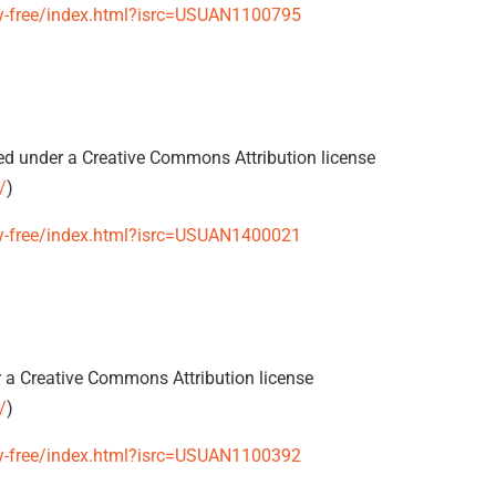
y-free/index.html?isrc=USUAN1100795
d under a Creative Commons Attribution license
/
)
y-free/index.html?isrc=USUAN1400021
 a Creative Commons Attribution license
/
)
y-free/index.html?isrc=USUAN1100392