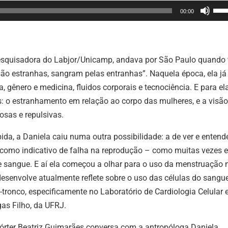
Use
00:00
as
set
par
pesquisadora do Labjor/Unicamp, andava por São Paulo quando 
cim
ão estranhas, sangram pelas entranhas”. Naquela época, ela já
ou
, gênero e medicina, fluidos corporais e tecnociência. E para ela
par
s: o estranhamento em relação ao corpo das mulheres, e a visã
bai
sas e repulsivas.
par
aum
a, a Daniela caiu numa outra possibilidade: a de ver e entend
ou
omo indicativo de falha na reprodução – como muitas vezes e
dimi
 sangue. E aí ela começou a olhar para o uso da menstruação 
o
desenvolve atualmente reflete sobre o uso das células do sangu
vol
ronco, especificamente no Laboratório de Cardiologia Celular 
gas Filho, da UFRJ.
epórter Beatriz Guimarães conversa com a antropóloga Daniela