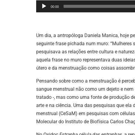
Tocador
00:00
de
áudio
Um dia, a antropóloga Daniela Manica, hoje 
seguinte frase pichada num muro: “Mulheres s
pesquisava as relações entre cultura e natureza
aquela frase no muro representava duas ideia
útero e da menstruação como coisas assombro
Pensando sobre como a menstruação é percebid
sangue menstrual não como um dejeto e nem c
tratado -, mas como uma fonte de produção de
arte e na ciência. Uma das pesquisas que ela 
menstrual (CeSaM) em pesquisas com células-t
Molecular do Instituto de Biofísica Carlos Cha
No Oxidoc
Estranha célula das entranhas
, a r