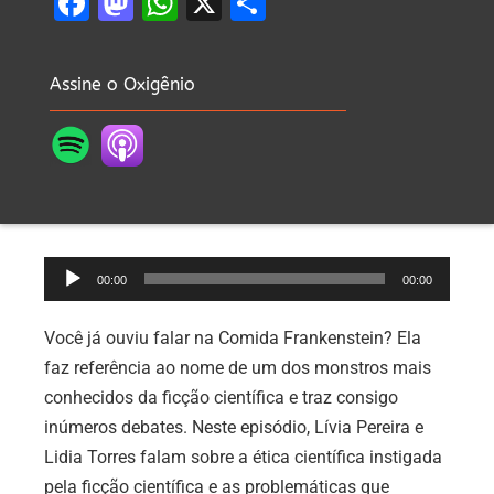
Facebook
Mastodon
WhatsApp
X
Share
Assine o Oxigênio
Tocador
00:00
00:00
de
áudio
Você já ouviu falar na Comida Frankenstein? Ela
faz referência ao nome de um dos monstros mais
conhecidos da ficção científica e traz consigo
inúmeros debates. Neste episódio, Lívia Pereira e
Lidia Torres falam sobre a ética científica instigada
pela ficção científica e as problemáticas que