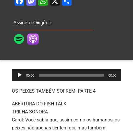
Facebook
Mastodon
WhatsApp
X
Share
Assine o Oxigênio
Tocador
00:00
00:00
de
áudio
OS PEIXES TAMBÉM SOFREM: PARTE 4
ABERTURA DO FISH TALK
TRILHA SONORA
Carol: Você sabia que, assim como os humanos, os
peixes não apenas sentem dor, mas também