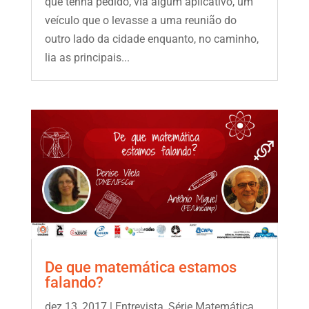
que tenha pedido, via algum aplicativo, um
veículo que o levasse a uma reunião do
outro lado da cidade enquanto, no caminho,
lia as principais...
De que matemática estamos
falando?
dez 13, 2017
|
Entrevista
,
Série Matemática