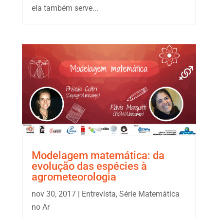
ela também serve...
Modelagem matemática: da
evolução das espécies à
agrometeorologia
nov 30, 2017
|
Entrevista
,
Série Matemática
no Ar