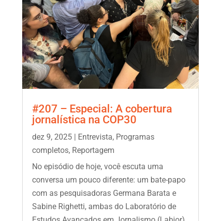
#207 – Especial: A cobertura
jornalística na COP30
dez 9, 2025
|
Entrevista
,
Programas
completos
,
Reportagem
No episódio de hoje, você escuta uma
conversa um pouco diferente: um bate-papo
com as pesquisadoras Germana Barata e
Sabine Righetti, ambas do Laboratório de
Estudos Avançados em Jornalismo (Labjor).