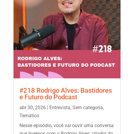
#218 Rodrigo Alves: Bastidores
e Futuro do Podcast
abr 30, 2026
|
Entrevista
,
Sem categoria
,
Temático
Nesse episódio, você vai ouvir uma conversa
que tivemos com o Rodrigo Alves, criador do