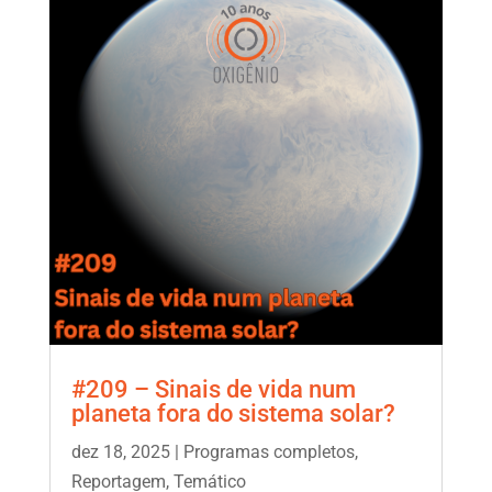
#209 – Sinais de vida num
planeta fora do sistema solar?
dez 18, 2025
|
Programas completos
,
Reportagem
,
Temático