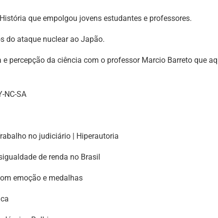
par
 História que empolgou jovens estudantes e professores.
bai
s do ataque nuclear ao Japão.
par
aum
a e percepção da ciência com o professor Marcio Barreto que aq
ou
dimi
o
Y-NC-SA
vol
abalho no judiciário | Hiperautoria
igualdade de renda no Brasil
 com emoção e medalhas
ica