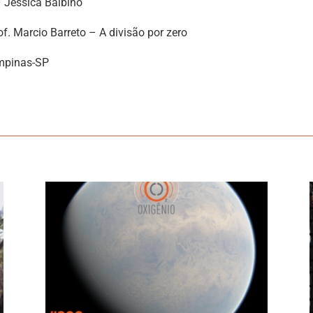
– Jéssica Balbino
f. Marcio Barreto – A divisão por zero
mpinas-SP