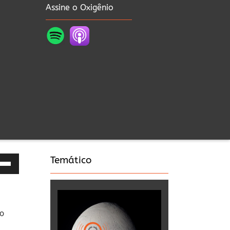
Assine o Oxigênio
Temático
as
a
no
a