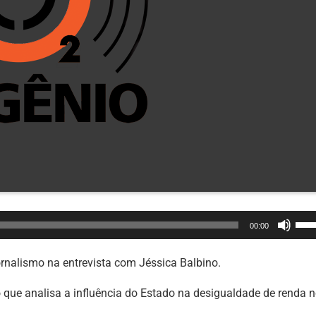
Use
00:00
as
set
jornalismo na entrevista com Jéssica Balbino.
par
 que analisa a influência do Estado na desigualdade de renda 
cim
ou