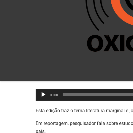
Tocador
00:00
de
áudio
Esta edição traz o tema literatura marginal e 
Em reportagem, pesquisador fala sobre estudo
país.