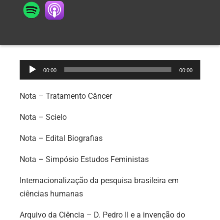
Tocador
00:00
00:00
de
áudio
Nota – Tratamento Câncer
Nota – Scielo
Nota – Edital Biografias
Nota – Simpósio Estudos Feministas
Internacionalização da pesquisa brasileira em
ciências humanas
Arquivo da Ciência – D. Pedro II e a invenção do