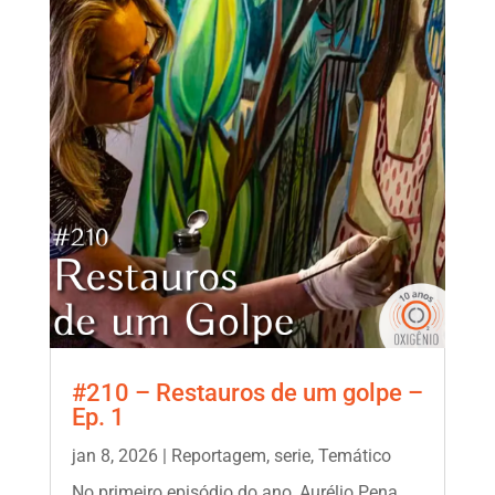
#210 – Restauros de um golpe –
Ep. 1
jan 8, 2026
|
Reportagem
,
serie
,
Temático
No primeiro episódio do ano, Aurélio Pena,