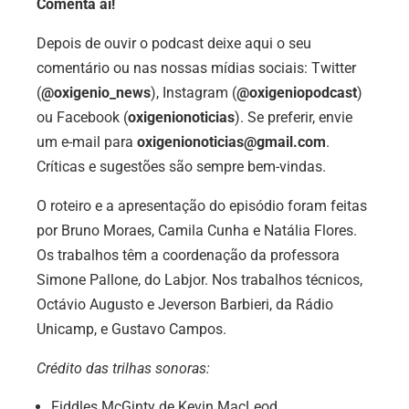
Comenta aí!
Depois de ouvir o podcast deixe aqui o seu
comentário ou nas nossas mídias sociais: Twitter
(
@oxigenio_news
), Instagram (
@oxigeniopodcast
)
ou Facebook (
oxigenionoticias
). Se preferir, envie
um e-mail para
oxigenionoticias@gmail.com
.
Críticas e sugestões são sempre bem-vindas.
O roteiro e a apresentação do episódio foram feitas
por Bruno Moraes, Camila Cunha e Natália Flores.
Os trabalhos têm a coordenação da professora
Simone Pallone, do Labjor. Nos trabalhos técnicos,
Octávio Augusto e Jeverson Barbieri, da Rádio
Unicamp, e Gustavo Campos.
Crédito das trilhas sonoras:
Fiddles McGinty de Kevin MacLeod