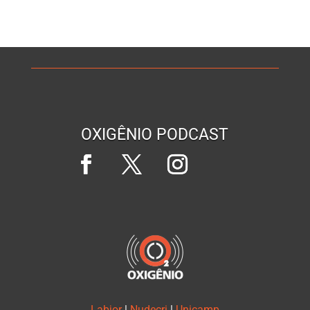
OXIGÊNIO PODCAST
Labjor
|
Nudecri
|
Unicamp