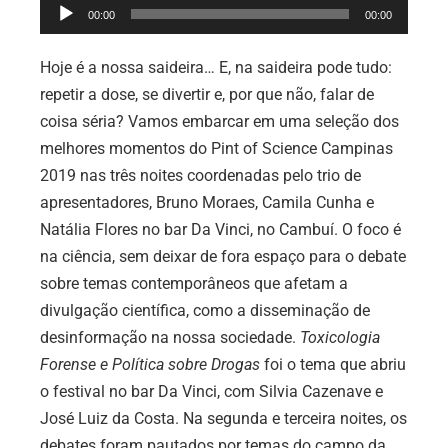
Tocador
00:00
00:00
de
áudio
Hoje é a nossa saideira… E, na saideira pode tudo:
repetir a dose, se divertir e, por que não, falar de
coisa séria? Vamos embarcar em uma seleção dos
melhores momentos do Pint of Science Campinas
2019 nas três noites coordenadas pelo trio de
apresentadores, Bruno Moraes, Camila Cunha e
Natália Flores no bar Da Vinci, no Cambuí. O foco é
na ciência, sem deixar de fora espaço para o debate
sobre temas contemporâneos que afetam a
divulgação
científica, como a disseminação de
desinformação na nossa sociedade.
Toxicologia
Forense e Política sobre Drogas
foi o tema que abriu
o festival no bar Da Vinci, com Silvia Cazenave e
José Luiz da Costa. Na segunda e terceira noites, os
debates foram pautados por temas do campo da