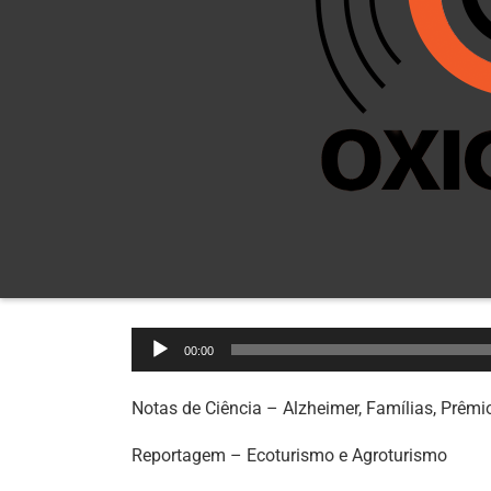
Tocador
00:00
de
áudio
Notas de Ciência – Alzheimer, Famílias, Prêmi
Reportagem – Ecoturismo e Agroturismo