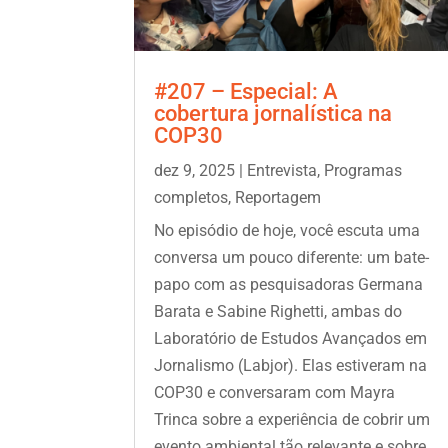
#207 – Especial: A
cobertura jornalística na
COP30
dez 9, 2025
|
Entrevista
,
Programas
completos
,
Reportagem
No episódio de hoje, você escuta uma
conversa um pouco diferente: um bate-
papo com as pesquisadoras Germana
Barata e Sabine Righetti, ambas do
Laboratório de Estudos Avançados em
Jornalismo (Labjor). Elas estiveram na
COP30 e conversaram com Mayra
Trinca sobre a experiência de cobrir um
evento ambiental tão relevante e sobre