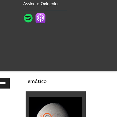
Assine o Oxigênio
Temático
as
a
a