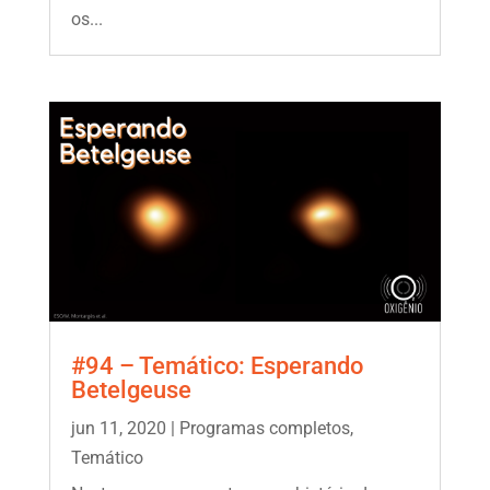
os...
#94 – Temático: Esperando
Betelgeuse
jun 11, 2020
|
Programas completos
,
Temático