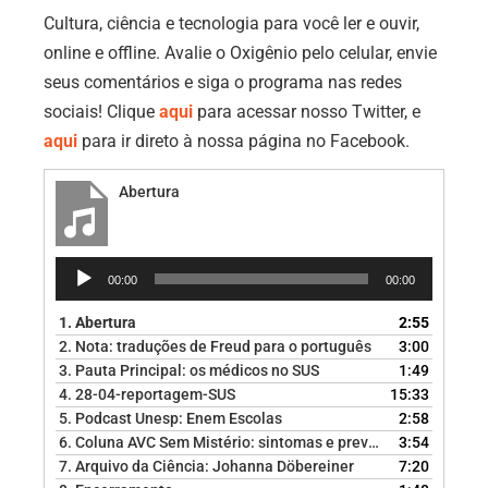
Cultura, ciência e tecnologia para você ler e ouvir,
online e offline. Avalie o Oxigênio pelo celular, envie
seus comentários e siga o programa nas redes
sociais! Clique
aqui
para acessar nosso Twitter, e
aqui
para ir direto à nossa página no Facebook.
Abertura
Tocador
00:00
00:00
de
áudio
1.
Abertura
2:55
2.
Nota: traduções de Freud para o português
3:00
3.
Pauta Principal: os médicos no SUS
1:49
4.
28-04-reportagem-SUS
15:33
5.
Podcast Unesp: Enem Escolas
2:58
6.
Coluna AVC Sem Mistério: sintomas e prevenção
3:54
7.
Arquivo da Ciência: Johanna Döbereiner
7:20